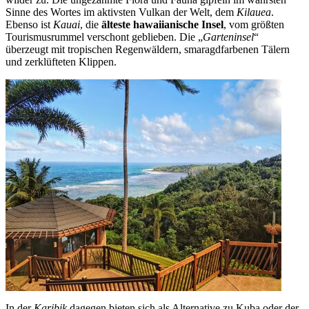
Sinne des Wortes im aktivsten Vulkan der Welt, dem
Kilauea
.
Ebenso ist
Kauai
, die
älteste hawaiianische Insel
, vom größten
Tourismusrummel verschont geblieben. Die „
Garteninsel
“
überzeugt mit tropischen Regenwäldern, smaragdfarbenen Tälern
und zerklüfteten Klippen.
In der
Karibik
dagegen bieten sich als Alternative zu Kuba oder der