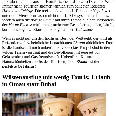
Jetzt aber mal raus aus der Komfortzone und ab zum Dach der Welt.
Immer mehr Touristen strömen jährlich zum beliebten Reiseziel
Himalaya-Gebirge
. Die meisten davon nach
Tibet
oder
Nepal
, wo
unter den Menschenmassen nicht nur das Ökosystem des Landes,
sondern auch die dortige Kultur mit ihren Tempeln leidet. Besonders
der
Mount Everest
wird immer mehr zum Besuchermagneten, häufig
kommt es sogar zu Staus in der sogenannten
Todes
zone.
Wem es nicht nur um den höchsten Berg der Welt geht, der wird als
Reisender wahrscheinlich im benachbarten
Bhutan
glücklicher. Dort
ist die Landschaft noch unberührter, versteckte Tempel sind in den
wilden Tälern verstreut und die Bevölkerung ist geprägt von
Gelassenheit und Gastfreundschaft. Unberührte Kultur- und
Naturschönheiten abseits der Touristenpfade:
Bhutan
ist
der
perfekte Ort dafür!
Wüstenausflug mit wenig Touris: Urlaub
in Oman statt Dubai