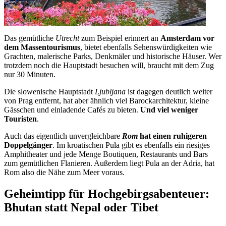
Das gemütliche
Utrecht
zum Beispiel erinnert an
Amsterdam vor
dem Massentourismus
, bietet ebenfalls Sehenswürdigkeiten wie
Grachten, malerische Parks, Denkmäler und historische Häuser. Wer
trotzdem noch die Hauptstadt besuchen will, braucht mit dem Zug
nur 30 Minuten.
Die slowenische Hauptstadt
Ljubljana
ist dagegen deutlich weiter
von Prag entfernt, hat aber ähnlich viel Barockarchitektur, kleine
Gässchen und einladende Cafés zu bieten.
Und viel weniger
Touristen
.
Auch das eigentlich unvergleichbare
Rom
hat einen ruhigeren
Doppelgänger
. Im kroatischen Pula gibt es ebenfalls ein riesiges
Amphitheater und jede Menge Boutiquen, Restaurants und Bars
zum gemütlichen Flanieren. Außerdem liegt Pula an der Adria, hat
Rom also die Nähe zum Meer voraus.
Geheimtipp für Hochgebirgsabenteuer:
Bhutan statt Nepal oder Tibet