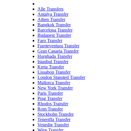
Alle Transfers
Antalya Transfer
Athen Transfer
Bangkok Transfer
Barcelona Transfer
Budapest Transfer
Faro Transfer
Fuerteventura Transfer
Gran Canaria Transfer
Hurghada Transfer
Istanbul Transfer
Kreta Transfer
Lissabon Transfer
London Stansted Transfer
Mallorca Transfer
New York Transfer
Paris Transfer
Prag Transfer
Rhodos Transfer
Rom Transfer
Stockholm Transfer
Teneriffa Transfer
Venedig Transfer
Wien Transfer