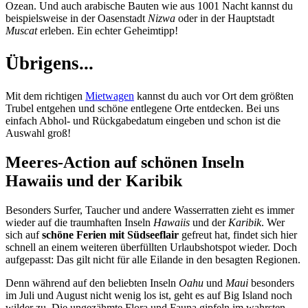
Ozean. Und auch arabische Bauten wie aus 1001 Nacht kannst du
beispielsweise in der Oasenstadt
Nizwa
oder in der Hauptstadt
Muscat
erleben. Ein echter Geheimtipp!
Übrigens...
Mit dem richtigen
Mietwagen
kannst du auch vor Ort dem größten
Trubel entgehen und schöne entlegene Orte entdecken. Bei uns
einfach Abhol- und Rückgabedatum eingeben und schon ist die
Auswahl groß!
Meeres-Action auf schönen Inseln
Hawaiis und der Karibik
Besonders Surfer, Taucher und andere Wasserratten zieht es immer
wieder auf die traumhaften Inseln
Hawaiis
und der
Karibik
. Wer
sich auf
schöne Ferien mit Südseeflair
gefreut hat, findet sich hier
schnell an einem weiteren überfüllten Urlaubshotspot wieder. Doch
aufgepasst: Das gilt nicht für alle Eilande in den besagten Regionen.
Denn während auf den beliebten Inseln
Oahu
und
Maui
besonders
im Juli und August nicht wenig los ist, geht es auf Big Island noch
wilder zu. Die ungezähmte Flora und Fauna gipfeln im wahrsten