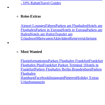
- 10% Rabatt
Travel Guides
Reise-Extras
Airport Lounges
Fähren
Parken am Flughafen
Hotels am
Flughafen
Parken in Europa
Hotels in Europa
Parken am
Hafen
Hotels am Hafen
Transfer am
Urlaubsort
Mietwagen
Aktivitäten
Reiseversicherung
Most Wanted
Fluginformationen
Parken Flughafen Frankfurt
Frankfurt
Flughafen Plan
Frankfurt Parken Terminal 1
Hotels in
Frankfurt
Parken Flughafen Berlin-Brandenburg
Parken
Flughafen
Hamburg
Facebook
Instagram
Pinterest
Holiday Extras
Urlaubsmagazin