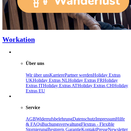
Workation
Über uns
Wir über uns
Karriere
Partner werden
Holiday Extras
UK
Holiday Extras NL
Holiday Extras FR
Holiday
Extras IT
Holiday Extras AT
Holiday Extras CH
Holiday
Extras EU
Service
AGB
Widerrufsbelehrung
Datenschutz
Impressum
Hilfe
& FAQs
Buchungsverwaltung
Flextras - Flexible
Stornierung
Bestpreis Garantie
Kontakt
Presse
Newsletter