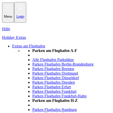
Toggle
navigation
Menu
Login
Hilfe
Holiday Extras
Extras am Flughafen
Parken am Flughafen A-F
Alle Flughafen Parkplätze
Parken Flughafen Berlin-Brandenburg
Parken Flughafen Bremen
Parken Flughafen Dortmund
Parken Flughafen Düsseldorf
Parken Flughafen Dresden
Parken Flughafen Erfurt
Parken Flughafen Frankfurt
Parken Flughafen Frankfurt-Hahn
Parken am Flughafen H-Z
Parken Flughafen Hamburg