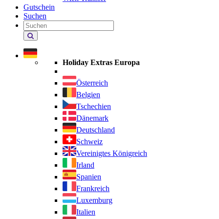
Gutschein
Suchen
Holiday
Extras
durchsuchen
Holiday Extras Europa
Österreich
Belgien
Tschechien
Dänemark
Deutschland
Schweiz
Vereinigtes Königreich
Irland
Spanien
Frankreich
Luxemburg
Italien