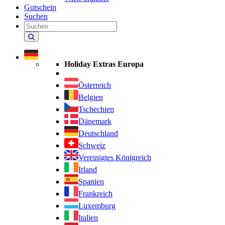
Gutschein
Suchen
Holiday Extras durchsuchen
Holiday Extras Europa
Österreich
Belgien
Tschechien
Dänemark
Deutschland
Schweiz
Vereinigtes Königreich
Irland
Spanien
Frankreich
Luxemburg
Italien