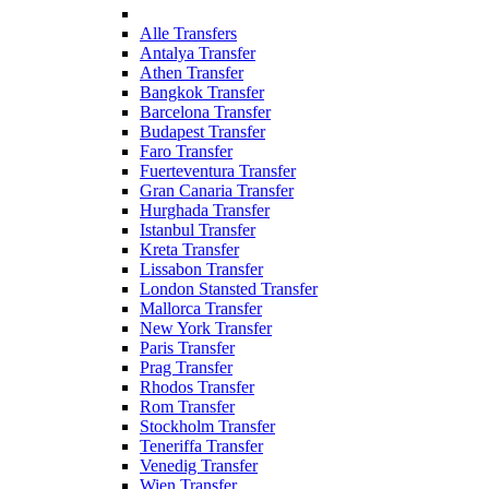
Alle Transfers
Antalya Transfer
Athen Transfer
Bangkok Transfer
Barcelona Transfer
Budapest Transfer
Faro Transfer
Fuerteventura Transfer
Gran Canaria Transfer
Hurghada Transfer
Istanbul Transfer
Kreta Transfer
Lissabon Transfer
London Stansted Transfer
Mallorca Transfer
New York Transfer
Paris Transfer
Prag Transfer
Rhodos Transfer
Rom Transfer
Stockholm Transfer
Teneriffa Transfer
Venedig Transfer
Wien Transfer