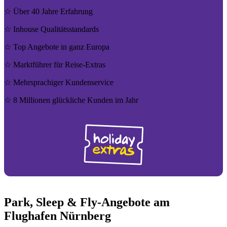
☆ Über 40 Jahre Erfahrung
☆ Inhouse Quali­täts­stan­dards
☆ Top Angebote in ganz Europa
☆ Markt­füh­rer für Reise-Extras
☆ Mehr­spra­chi­ger Kun­den­ser­vice
☆ 8 Millionen glück­liche Kunden im Jahr
Park, Sleep & Fly-Angebote am
Flughafen Nürnberg