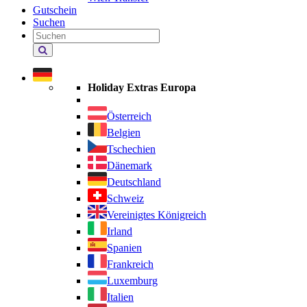
Gutschein
Suchen
Holiday
Extras
durchsuchen
Holiday Extras Europa
Österreich
Belgien
Tschechien
Dänemark
Deutschland
Schweiz
Vereinigtes Königreich
Irland
Spanien
Frankreich
Luxemburg
Italien