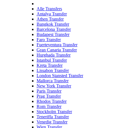
Alle Transfers
Antalya Transfer
Athen Transfer
Bangkok Transfer
Barcelona Transfer
Budapest Transfer
Faro Transfer
Fuerteventura Transfer
Gran Canaria Transfer
Hurghada Transfer
Istanbul Transfer
Kreta Transfer
Lissabon Transfer
London Stansted Transfer
Mallorca Transfer
New York Transfer
Paris Transfer
Prag Transfer
Rhodos Transfer
Rom Transfer
Stockholm Transfer
Teneriffa Transfer
Venedig Transfer
Wien Transfer