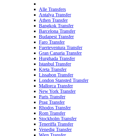
Alle Transfers
Antalya Transfer
Athen Transfer
Bangkok Transfer
Barcelona Transfer
Budapest Transfer
Faro Transfer
Fuerteventura Transfer
Gran Canaria Transfer
Hurghada Transfer
Istanbul Transfer
Kreta Transfer
Lissabon Transfer
London Stansted Transfer
Mallorca Transfer
New York Transfer
Paris Transfer
Prag Transfer
Rhodos Transfer
Rom Transfer
Stockholm Transfer
Teneriffa Transfer
Venedig Transfer
Wien Transfer