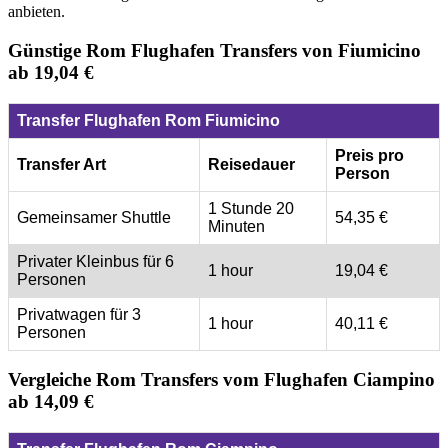
anbieten.
Günstige Rom Flughafen Transfers von Fiumicino
ab 19,04 €
Transfer Flughafen Rom Fiumicino
Preis pro
Transfer Art
Reisedauer
Person
1 Stunde 20
Gemeinsamer Shuttle
54,35 €
Minuten
Privater Kleinbus für 6
1 hour
19,04 €
Personen
Privatwagen für 3
1 hour
40,11 €
Personen
Vergleiche Rom Transfers vom Flughafen Ciampino
ab 14,09 €