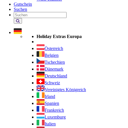
Gutschein
Suchen
Holiday Extras durchsuchen
Holiday Extras Europa
Österreich
Belgien
Tschechien
Dänemark
Deutschland
Schweiz
Vereinigtes Königreich
Irland
Spanien
Frankreich
Luxemburg
Italien