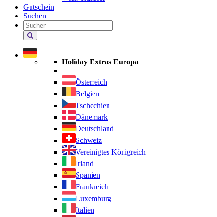
Gutschein
Suchen
Holiday
Extras
durchsuchen
Holiday Extras Europa
Österreich
Belgien
Tschechien
Dänemark
Deutschland
Schweiz
Vereinigtes Königreich
Irland
Spanien
Frankreich
Luxemburg
Italien