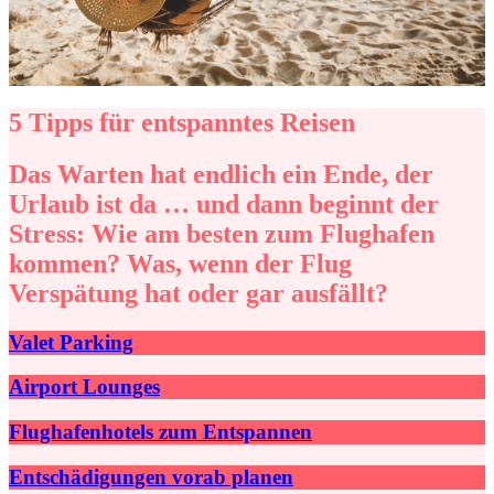
5 Tipps für entspanntes Reisen
Das Warten hat endlich ein Ende, der
Urlaub ist da … und dann beginnt der
Stress: Wie am besten zum Flughafen
kommen? Was, wenn der Flug
Verspätung hat oder gar ausfällt?
Valet Parking
Airport Lounges
Flughafenhotels zum Entspannen
Entschädigungen vorab planen