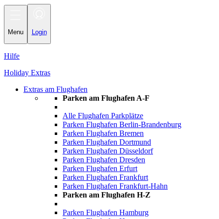
Toggle
navigation
Menu
Login
Hilfe
Holiday Extras
Extras am Flughafen
Parken am Flughafen A-F
Alle Flughafen Parkplätze
Parken Flughafen Berlin-Brandenburg
Parken Flughafen Bremen
Parken Flughafen Dortmund
Parken Flughafen Düsseldorf
Parken Flughafen Dresden
Parken Flughafen Erfurt
Parken Flughafen Frankfurt
Parken Flughafen Frankfurt-Hahn
Parken am Flughafen H-Z
Parken Flughafen Hamburg