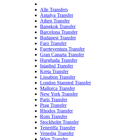
Alle Transfers
Antalya Transfer
Athen Transfer
Bangkok Transfer
Barcelona Transfer
Budapest Transfer
Faro Transfer
Fuerteventura Transfer
Gran Canaria Transfer
Hurghada Transfer
Istanbul Transfer
Kreta Transfer
Lissabon Transfer
London Stansted Transfer
Mallorca Transfer
New York Transfer
Paris Transfer
Prag Transfer
Rhodos Transfer
Rom Transfer
Stockholm Transfer
Teneriffa Transfer
Venedig Transfer
Wien Transfer