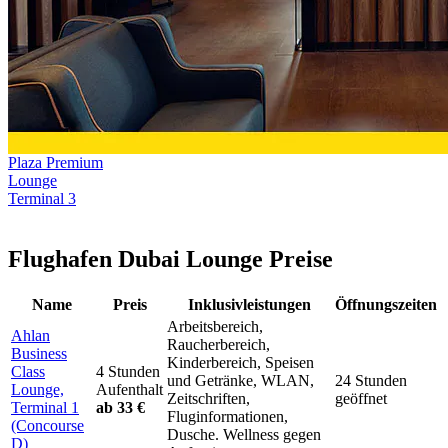
Plaza Premium
Lounge
Terminal 3
Flughafen Dubai Lounge Preise
Name
Preis
Inklusivleistungen
Öffnungszeiten
Arbeitsbereich,
Ahlan
Raucherbereich,
Business
Kinderbereich, Speisen
Class
4 Stunden
und Getränke, WLAN,
24 Stunden
Lounge,
Aufenthalt
Zeitschriften,
geöffnet
Terminal 1
ab 33 €
Fluginformationen,
(Concourse
Dusche. Wellness gegen
D)