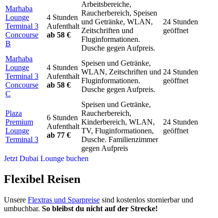
Arbeitsbereiche,
Marhaba
Raucherbereich, Speisen
Lounge
4 Stunden
und Getränke, WLAN,
24 Stunden
Terminal 3
Aufenthalt
Zeitschriften und
geöffnet
Concourse
ab 58 €
Fluginformationen.
B
Dusche gegen Aufpreis.
Marhaba
Speisen und Getränke,
Lounge
4 Stunden
WLAN, Zeitschriften und
24 Stunden
Terminal 3
Aufenthalt
Fluginformationen.
geöffnet
Concourse
ab 58 €
Dusche gegen Aufpreis.
C
Speisen und Getränke,
Plaza
Raucherbereich,
6 Stunden
Premium
Kinderbereich, WLAN,
24 Stunden
Aufenthalt
Lounge
TV, Fluginformationen,
geöffnet
ab 77 €
Terminal 3
Dusche. Familienzimmer
gegen Aufpreis
Jetzt Dubai Lounge buchen
Flexibel Reisen
Unsere
Flextras und Sparpreise
sind kostenlos stornierbar und
umbuchbar.
So bleibst du nicht auf der Strecke!