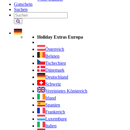
Gutschein
Suchen
Holiday
Extras
durchsuchen
Holiday Extras Europa
Österreich
Belgien
Tschechien
Dänemark
Deutschland
Schweiz
Vereinigtes Königreich
Irland
Spanien
Frankreich
Luxemburg
Italien