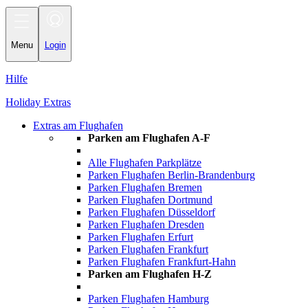
Toggle
navigation
Menu
Login
Hilfe
Holiday Extras
Extras am Flughafen
Parken am Flughafen A-F
Alle Flughafen Parkplätze
Parken Flughafen Berlin-Brandenburg
Parken Flughafen Bremen
Parken Flughafen Dortmund
Parken Flughafen Düsseldorf
Parken Flughafen Dresden
Parken Flughafen Erfurt
Parken Flughafen Frankfurt
Parken Flughafen Frankfurt-Hahn
Parken am Flughafen H-Z
Parken Flughafen Hamburg