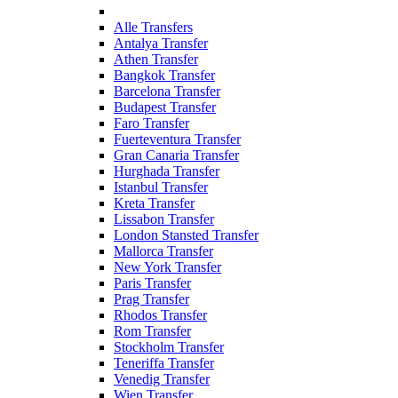
Alle Transfers
Antalya Transfer
Athen Transfer
Bangkok Transfer
Barcelona Transfer
Budapest Transfer
Faro Transfer
Fuerteventura Transfer
Gran Canaria Transfer
Hurghada Transfer
Istanbul Transfer
Kreta Transfer
Lissabon Transfer
London Stansted Transfer
Mallorca Transfer
New York Transfer
Paris Transfer
Prag Transfer
Rhodos Transfer
Rom Transfer
Stockholm Transfer
Teneriffa Transfer
Venedig Transfer
Wien Transfer