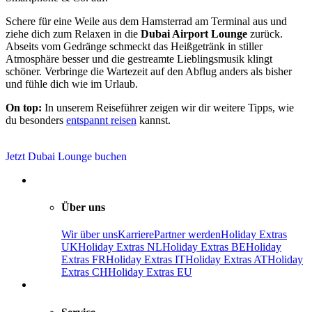
Schere für eine Weile aus dem Hamsterrad am Terminal aus und
ziehe dich zum Relaxen in die
Dubai Airport Lounge
zurück.
Abseits vom Gedränge schmeckt das Heißgetränk in stiller
Atmosphäre besser und die gestreamte Lieblingsmusik klingt
schöner. Verbringe die Wartezeit auf den Abflug anders als bisher
und fühle dich wie im Urlaub.
On top:
In unserem Reiseführer zeigen wir dir weitere Tipps, wie
du besonders
entspannt reisen
kannst.
Jetzt Dubai Lounge buchen
Über uns
Wir über uns
Karriere
Partner werden
Holiday Extras
UK
Holiday Extras NL
Holiday Extras BE
Holiday
Extras FR
Holiday Extras IT
Holiday Extras AT
Holiday
Extras CH
Holiday Extras EU