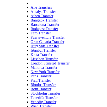
Alle Transfers
Antalya Transfer
Athen Transfer
Bangkok Transfer
Barcelona Transfer
Budapest Transfer
Faro Transfer
Fuerteventura Transfer
Gran Canaria Transfer
Hurghada Transfer
Istanbul Transfer
Kreta Transfer
Lissabon Transfer
London Stansted Transfer
Mallorca Transfer
New York Transfer
Paris Transfer
Prag Transfer
Rhodos Transfer
Rom Transfer
Stockholm Transfer
Teneriffa Transfer
Venedig Transfer
Wien Transfer