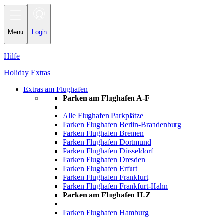
Toggle
navigation
Menu
Login
Hilfe
Holiday Extras
Extras am Flughafen
Parken am Flughafen A-F
Alle Flughafen Parkplätze
Parken Flughafen Berlin-Brandenburg
Parken Flughafen Bremen
Parken Flughafen Dortmund
Parken Flughafen Düsseldorf
Parken Flughafen Dresden
Parken Flughafen Erfurt
Parken Flughafen Frankfurt
Parken Flughafen Frankfurt-Hahn
Parken am Flughafen H-Z
Parken Flughafen Hamburg