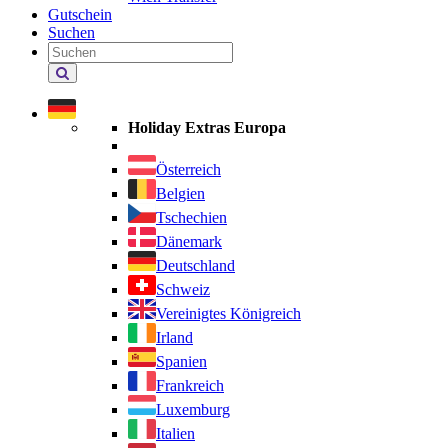
Gutschein
Suchen
Holiday
Extras
durchsuchen
Holiday Extras Europa
Österreich
Belgien
Tschechien
Dänemark
Deutschland
Schweiz
Vereinigtes Königreich
Irland
Spanien
Frankreich
Luxemburg
Italien