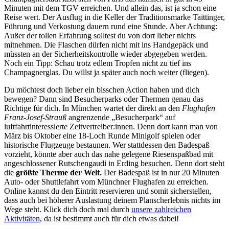
Minuten mit dem TGV erreichen. Und allein das, ist ja schon eine
Reise wert. Der Ausflug in die Keller der Traditionsmarke Taittinger,
Führung und Verkostung dauern rund eine Stunde. Aber Achtung:
Außer der tollen Erfahrung solltest du von dort lieber nichts
mitnehmen. Die Flaschen dürfen nicht mit ins Handgepäck und
müssten an der Sicherheitskontrolle wieder abgegeben werden.
Noch ein Tipp: Schau trotz edlem Tropfen nicht zu tief ins
Champagnerglas. Du willst ja später auch noch weiter (fliegen).
Du möchtest doch lieber ein bisschen Action haben und dich
bewegen? Dann sind Besucherparks oder Thermen genau das
Richtige für dich. In München wartet der direkt an den
Flughafen
Franz-Josef-Strauß
angrenzende „Besucherpark“ auf
luftfahrtinteressierte Zeitvertreiber:innen. Denn dort kann man von
März bis Oktober eine 18-Loch Runde Minigolf spielen oder
historische Flugzeuge bestaunen. Wer stattdessen den Badespaß
vorzieht, könnte aber auch das nahe gelegene Riesenspaßbad mit
angeschlossener Rutschengaudi in Erding besuchen. Denn dort steht
die
größte Therme der Welt.
Der Badespaß ist in nur 20 Minuten
Auto- oder Shuttlefahrt vom Münchner Flughafen zu erreichen.
Online kannst du den Eintritt reservieren und somit sicherstellen,
dass auch bei höherer Auslastung deinem Planscherlebnis nichts im
Wege steht. Klick dich doch mal durch
unsere zahlreichen
Aktivitäten
, da ist bestimmt auch für dich etwas dabei!