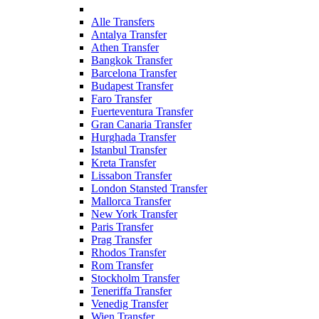
Alle Transfers
Antalya Transfer
Athen Transfer
Bangkok Transfer
Barcelona Transfer
Budapest Transfer
Faro Transfer
Fuerteventura Transfer
Gran Canaria Transfer
Hurghada Transfer
Istanbul Transfer
Kreta Transfer
Lissabon Transfer
London Stansted Transfer
Mallorca Transfer
New York Transfer
Paris Transfer
Prag Transfer
Rhodos Transfer
Rom Transfer
Stockholm Transfer
Teneriffa Transfer
Venedig Transfer
Wien Transfer