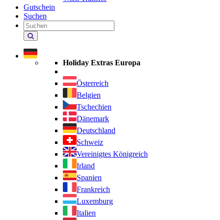
Gutschein
Suchen
Holiday
Extras
durchsuchen
Holiday Extras Europa
Österreich
Belgien
Tschechien
Dänemark
Deutschland
Schweiz
Vereinigtes Königreich
Irland
Spanien
Frankreich
Luxemburg
Italien