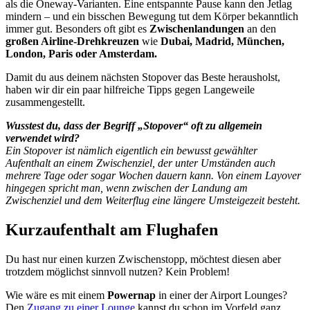
als die Oneway-Varianten. Eine entspannte Pause kann den Jetlag
mindern – und ein bisschen Bewegung tut dem Körper bekanntlich
immer gut. Besonders oft gibt es
Zwischenlandungen
an den
großen Airline-Drehkreuzen
wie
Dubai, Madrid, München,
London, Paris oder Amsterdam.
Damit du aus deinem nächsten Stopover das Beste herausholst,
haben wir dir ein paar hilfreiche Tipps gegen Langeweile
zusammengestellt.
Wusstest du, dass der Begriff „Stopover“ oft zu allgemein
verwendet wird?
Ein Stopover ist nämlich eigentlich ein bewusst gewählter
Aufenthalt an einem Zwischenziel, der unter Umständen auch
mehrere Tage oder sogar Wochen dauern kann. Von einem Layover
hingegen spricht man, wenn zwischen der Landung am
Zwischenziel und dem Weiterflug eine längere Umsteigezeit besteht.
Kurzaufenthalt am Flughafen
Du hast nur einen kurzen Zwischenstopp, möchtest diesen aber
trotzdem möglichst sinnvoll nutzen? Kein Problem!
Wie wäre es mit einem
Powernap
in einer der Airport Lounges?
Den
Zugang zu einer Lounge
kannst du schon im Vorfeld ganz