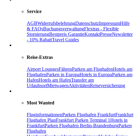
Service
AGB
Widerrufsbelehrung
Datenschutz
Impressum
Hilfe
& FAQs
Buchungsverwaltung
Flextras - Flexible
Stornierung
Bestpreis Garantie
Kontakt
Presse
Newsletter
- 10% Rabatt
Travel Guides
Reise-Extras
Airport Lounges
Fähren
Parken am Flughafen
Hotels am
Flughafen
Parken in Europa
Hotels in Europa
Parken am
Hafen
Hotels am Hafen
Transfer am
Urlaubsort
Mietwagen
Aktivitäten
Reiseversicherung
Most Wanted
Fluginformationen
Parken Flughafen Frankfurt
Frankfurt
Flughafen Plan
Frankfurt Parken Terminal 1
Hotels in
Frankfurt
Parken Flughafen Berlin-Brandenburg
Parken
Flughafen