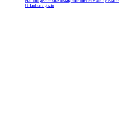
Hamburg
Facebook
Instagram
Pinterest
Holiday Extras
Urlaubsmagazin