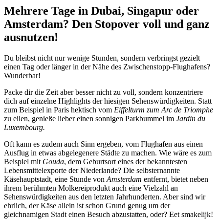
Mehrere Tage in Dubai, Singapur oder
Amsterdam? Den Stopover voll und ganz
ausnutzen!
Du bleibst nicht nur wenige Stunden, sondern verbringst gezielt
einen Tag oder länger in der Nähe des Zwischenstopp-Flughafens?
Wunderbar!
Packe dir die Zeit aber besser nicht zu voll, sondern konzentriere
dich auf einzelne Highlights der hiesigen Sehenswürdigkeiten. Statt
zum Beispiel in Paris hektisch vom
Eiffelturm zum Arc de Triomphe
zu eilen, genieße lieber einen sonnigen Parkbummel im
Jardin du
Luxembourg.
Oft kann es zudem auch Sinn ergeben, vom Flughafen aus einen
Ausflug in etwas abgelegenere Städte zu machen. Wie wäre es zum
Beispiel mit
Gouda
, dem Geburtsort eines der bekanntesten
Lebensmittelexporte der Niederlande? Die selbsternannte
Käsehauptstadt, eine Stunde von
Amsterdam
entfernt, bietet neben
ihrem berühmten Molkereiprodukt auch eine Vielzahl an
Sehenswürdigkeiten aus den letzten Jahrhunderten. Aber sind wir
ehrlich, der Käse allein ist schon Grund genug um der
gleichnamigen Stadt einen Besuch abzustatten, oder? Eet smakelijk!