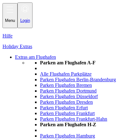
Toggle
navigation
Menu
Login
Hilfe
Holiday Extras
Extras am Flughafen
Parken am Flughafen A-F
Alle Flughafen Parkplätze
Parken Flughafen Berlin-Brandenburg
Parken Flughafen Bremen
Parken Flughafen Dortmund
Parken Flughafen Düsseldorf
Parken Flughafen Dresden
Parken Flughafen Erfurt
Parken Flughafen Frankfurt
Parken Flughafen Frankfurt-Hahn
Parken am Flughafen H-Z
Parken Flughafen Hamburg