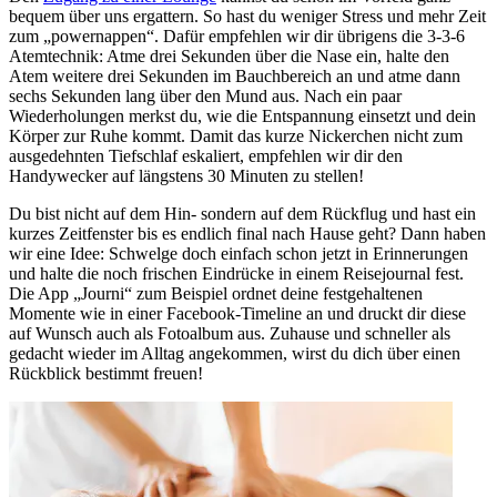
bequem über uns ergattern. So hast du weniger Stress und mehr Zeit
zum „powernappen“. Dafür empfehlen wir dir übrigens die 3-3-6
Atemtechnik: Atme drei Sekunden über die Nase ein, halte den
Atem weitere drei Sekunden im Bauchbereich an und atme dann
sechs Sekunden lang über den Mund aus. Nach ein paar
Wiederholungen merkst du, wie die Entspannung einsetzt und dein
Körper zur Ruhe kommt. Damit das kurze Nickerchen nicht zum
ausgedehnten Tiefschlaf eskaliert, empfehlen wir dir den
Handywecker auf längstens 30 Minuten zu stellen!
Du bist nicht auf dem Hin- sondern auf dem Rückflug und hast ein
kurzes Zeitfenster bis es endlich final nach Hause geht? Dann haben
wir eine Idee: Schwelge doch einfach schon jetzt in Erinnerungen
und halte die noch frischen Eindrücke in einem Reisejournal fest.
Die App „Journi“ zum Beispiel ordnet deine festgehaltenen
Momente wie in einer Facebook-Timeline an und druckt dir diese
auf Wunsch auch als Fotoalbum aus. Zuhause und schneller als
gedacht wieder im Alltag angekommen, wirst du dich über einen
Rückblick bestimmt freuen!