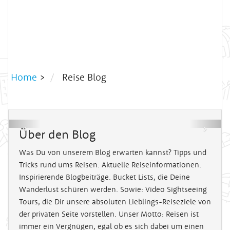
Wie teuer ist ein Around the
Home
>
Reise Blog
World Ticket?
So viel zahlt Ihr für die beliebten Tickets!
‹
›
Über den Blog
Was Du von unserem Blog erwarten kannst? Tipps und
Tricks rund ums Reisen. Aktuelle Reiseinformationen.
Inspirierende Blogbeiträge. Bucket Lists, die Deine
Wanderlust schüren werden. Sowie: Video Sightseeing
Tours, die Dir unsere absoluten Lieblings-Reiseziele von
der privaten Seite vorstellen. Unser Motto: Reisen ist
immer ein Vergnügen, egal ob es sich dabei um einen