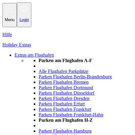
Toggle
navigation
Menu
Login
Hilfe
Holiday Extras
Extras am Flughafen
Parken am Flughafen A-F
Alle Flughafen Parkplätze
Parken Flughafen Berlin-Brandenburg
Parken Flughafen Bremen
Parken Flughafen Dortmund
Parken Flughafen Düsseldorf
Parken Flughafen Dresden
Parken Flughafen Erfurt
Parken Flughafen Frankfurt
Parken Flughafen Frankfurt-Hahn
Parken am Flughafen H-Z
Parken Flughafen Hamburg