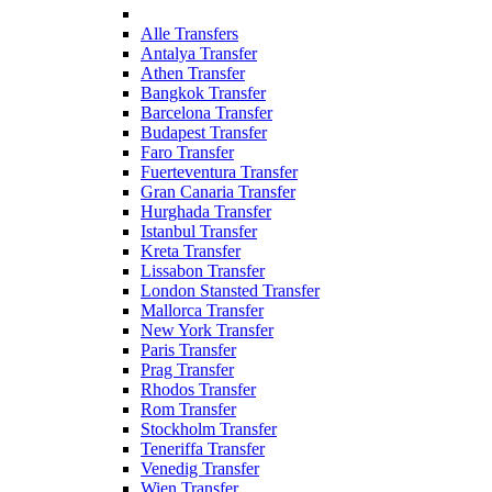
Alle Transfers
Antalya Transfer
Athen Transfer
Bangkok Transfer
Barcelona Transfer
Budapest Transfer
Faro Transfer
Fuerteventura Transfer
Gran Canaria Transfer
Hurghada Transfer
Istanbul Transfer
Kreta Transfer
Lissabon Transfer
London Stansted Transfer
Mallorca Transfer
New York Transfer
Paris Transfer
Prag Transfer
Rhodos Transfer
Rom Transfer
Stockholm Transfer
Teneriffa Transfer
Venedig Transfer
Wien Transfer