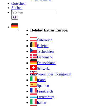
Gutschein
Suchen
Holiday
Extras
durchsuchen
Holiday Extras Europa
Österreich
Belgien
Tschechien
Dänemark
Deutschland
Schweiz
Vereinigtes Königreich
Irland
Spanien
Frankreich
Luxemburg
Italien