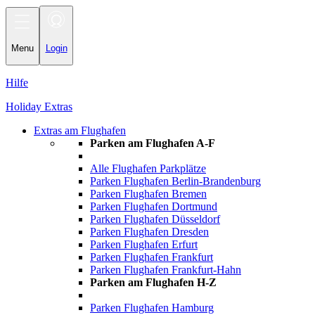
Toggle
navigation
Menu
Login
Hilfe
Holiday Extras
Extras am Flughafen
Parken am Flughafen A-F
Alle Flughafen Parkplätze
Parken Flughafen Berlin-Brandenburg
Parken Flughafen Bremen
Parken Flughafen Dortmund
Parken Flughafen Düsseldorf
Parken Flughafen Dresden
Parken Flughafen Erfurt
Parken Flughafen Frankfurt
Parken Flughafen Frankfurt-Hahn
Parken am Flughafen H-Z
Parken Flughafen Hamburg