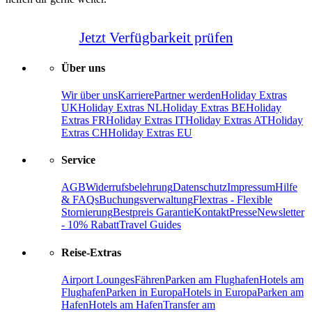
Jetzt Verfügbarkeit prüfen
Über uns
Wir über uns
Karriere
Partner werden
Holiday Extras
UK
Holiday Extras NL
Holiday Extras BE
Holiday
Extras FR
Holiday Extras IT
Holiday Extras AT
Holiday
Extras CH
Holiday Extras EU
Service
AGB
Widerrufsbelehrung
Datenschutz
Impressum
Hilfe
& FAQs
Buchungsverwaltung
Flextras - Flexible
Stornierung
Bestpreis Garantie
Kontakt
Presse
Newsletter
- 10% Rabatt
Travel Guides
Reise-Extras
Airport Lounges
Fähren
Parken am Flughafen
Hotels am
Flughafen
Parken in Europa
Hotels in Europa
Parken am
Hafen
Hotels am Hafen
Transfer am