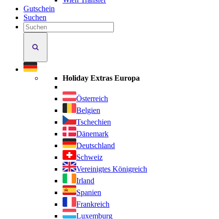
Gutschein
Suchen
Holiday
Extras
durchsuchen
Holiday Extras Europa
Österreich
Belgien
Tschechien
Dänemark
Deutschland
Schweiz
Vereinigtes Königreich
Irland
Spanien
Frankreich
Luxemburg