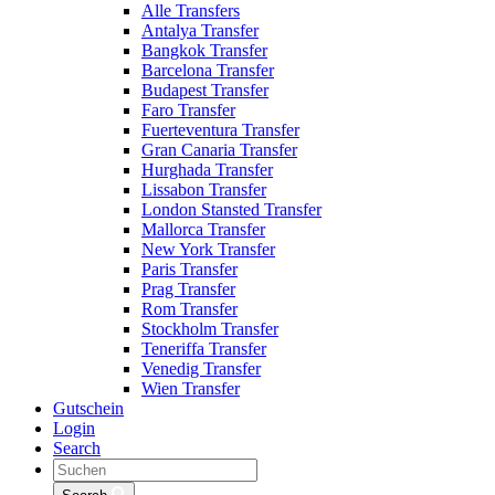
Alle Transfers
Antalya Transfer
Bangkok Transfer
Barcelona Transfer
Budapest Transfer
Faro Transfer
Fuerteventura Transfer
Gran Canaria Transfer
Hurghada Transfer
Lissabon Transfer
London Stansted Transfer
Mallorca Transfer
New York Transfer
Paris Transfer
Prag Transfer
Rom Transfer
Stockholm Transfer
Teneriffa Transfer
Venedig Transfer
Wien Transfer
Gutschein
Login
Search