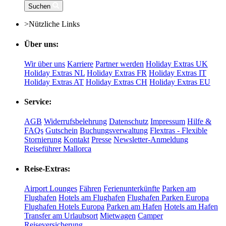
Suchen
>
Nützliche Links
Über uns:
Wir über uns
Karriere
Partner werden
Holiday Extras UK
Holiday Extras NL
Holiday Extras FR
Holiday Extras IT
Holiday Extras AT
Holiday Extras CH
Holiday Extras EU
Service:
AGB
Widerrufsbelehrung
Datenschutz
Impressum
Hilfe &
FAQs
Gutschein
Buchungsverwaltung
Flextras - Flexible
Stornierung
Kontakt
Presse
Newsletter-Anmeldung
Reiseführer Mallorca
Reise-Extras:
Airport Lounges
Fähren
Ferienunterkünfte
Parken am
Flughafen
Hotels am Flughafen
Flughafen Parken Europa
Flughafen Hotels Europa
Parken am Hafen
Hotels am Hafen
Transfer am Urlaubsort
Mietwagen
Camper
Reiseversicherung