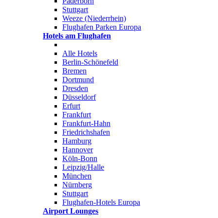
Paderborn
Stuttgart
Weeze (Niederrhein)
Flughafen Parken Europa
Hotels am Flughafen
Alle Hotels
Berlin-Schönefeld
Bremen
Dortmund
Dresden
Düsseldorf
Erfurt
Frankfurt
Frankfurt-Hahn
Friedrichshafen
Hamburg
Hannover
Köln-Bonn
Leipzig/Halle
München
Nürnberg
Stuttgart
Flughafen-Hotels Europa
Airport Lounges