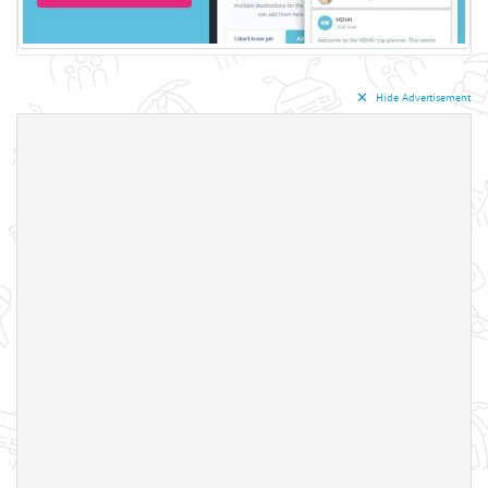
✕︎
Hide Advertisement