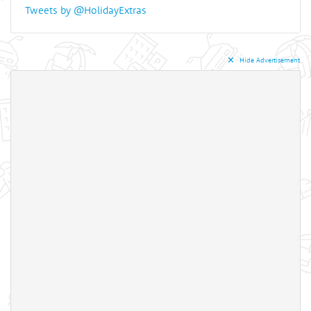
Tweets by @HolidayExtras
✕︎
Hide Advertisement