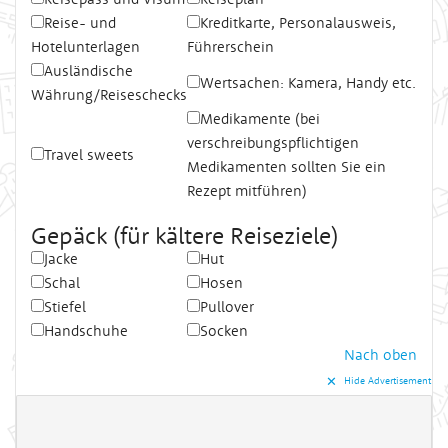
Reise- und
Kreditkarte, Personalausweis,
Hotelunterlagen
Führerschein
Ausländische
Wertsachen: Kamera, Handy etc.
Währung/Reiseschecks
Medikamente (bei
verschreibungspflichtigen
Travel sweets
Medikamenten sollten Sie ein
Rezept mitführen)
Gepäck (für kältere Reiseziele)
Jacke
Hut
Schal
Hosen
Stiefel
Pullover
Handschuhe
Socken
Nach oben
✕︎
Hide Advertisement