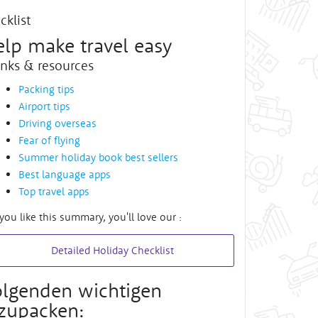
cklist
elp make travel easy
inks & resources
Packing tips
Airport tips
Driving overseas
Fear of flying
Summer holiday book best sellers
Best language apps
Top travel apps
 you like this summary, you'll love our :
Detailed Holiday Checklist
folgenden wichtigen
zupacken: