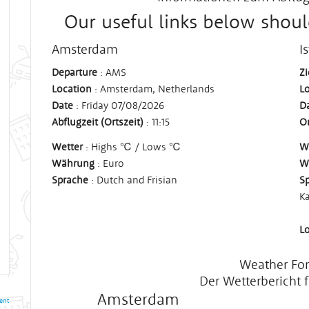
Our useful links below shoul
Amsterdam
I
Departure
: AMS
Zi
Location
: Amsterdam, Netherlands
L
Date
: Friday 07/08/2026
D
Abflugzeit (Ortszeit)
: 11:15
Or
Wetter
: Highs ℃ / Lows ℃
W
Währung
: Euro
W
Sprache
: Dutch and Frisian
S
K
Lo
Weather For
Der Wetterbericht f
Amsterdam
ent