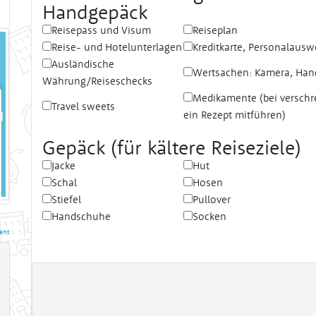
Handgepäck
Reisepass und Visum
Reiseplan
Reise- und Hotelunterlagen
Kreditkarte, Personalausw
Ausländische
Wertsachen: Kamera, Hand
Währung/Reiseschecks
Medikamente (bei verschr
Travel sweets
ein Rezept mitführen)
Gepäck (für kältere Reiseziele)
Jacke
Hut
Schal
Hosen
Stiefel
Pullover
Handschuhe
Socken
ent