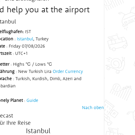
d help you at the airport
stanbul
elflughafen:
IST
ocation
:
Istanbul
, Turkey
ate
: Friday 07/08/2026
tszeit
:
UTC
+1
etter
: Highs ℃ / Lows ℃
ährung
: New Turkish Lira
Order Currency
prache
: Turkish, Kurdish, Dimli, Azeri and
abardian
nely Planet
:
Guide
Nach oben
ecast
ür Ihre Reise
Istanbul