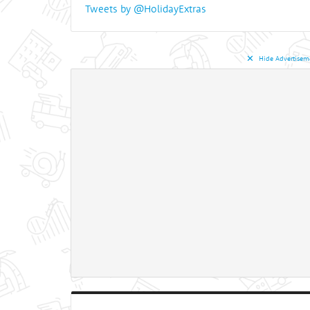
Tweets by @HolidayExtras
✕︎
Hide Advertisem