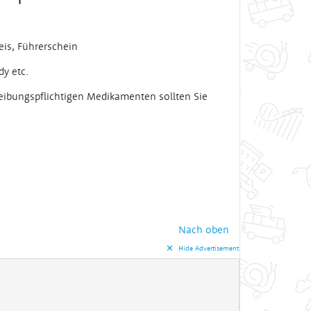
eis, Führerschein
y etc.
eibungspflichtigen Medikamenten sollten Sie
Nach oben
✕︎
Hide Advertisement