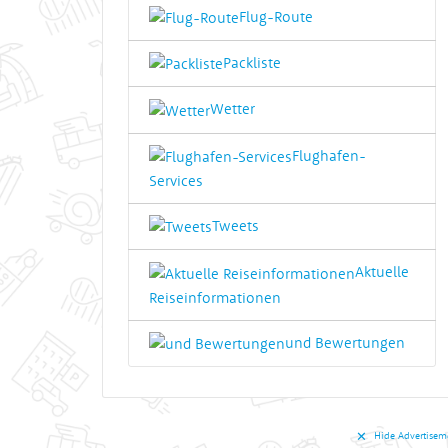
Flug-Route
Packliste
Wetter
Flughafen-
Services
Tweets
Aktuelle
Reiseinformationen
und Bewertungen
✕︎
Hide Advertisem