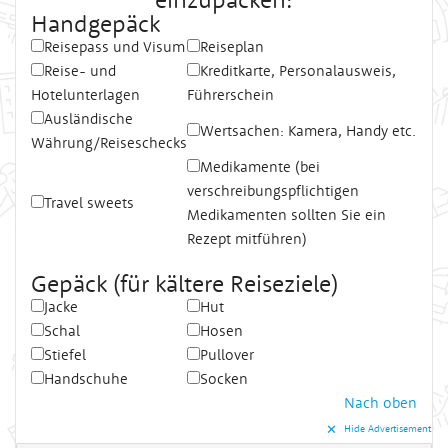
Handgepäck
Reisepass und Visum
Reiseplan
Reise- und
Kreditkarte, Personalausweis,
Hotelunterlagen
Führerschein
Ausländische
Wertsachen: Kamera, Handy etc.
Währung/Reiseschecks
Medikamente (bei
verschreibungspflichtigen
Travel sweets
Medikamenten sollten Sie ein
Rezept mitführen)
Gepäck (für kältere Reiseziele)
Jacke
Hut
Schal
Hosen
Stiefel
Pullover
Handschuhe
Socken
Nach oben
✕︎
Hide Advertisement