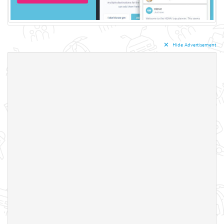
✕︎
Hide Advertisement