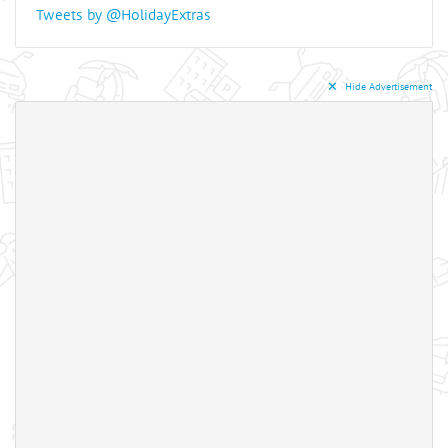
Tweets by @HolidayExtras
✕︎
Hide Advertisement