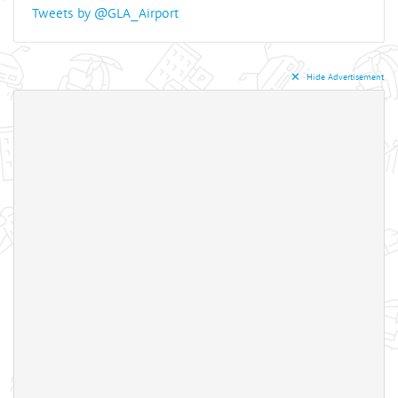
Tweets by @GLA_Airport
✕︎
Hide Advertisement