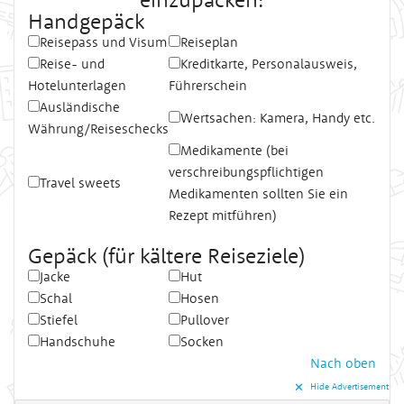
Handgepäck
Reisepass und Visum
Reiseplan
Reise- und
Kreditkarte, Personalausweis,
Hotelunterlagen
Führerschein
Ausländische
Wertsachen: Kamera, Handy etc.
Währung/Reiseschecks
Medikamente (bei
verschreibungspflichtigen
Travel sweets
Medikamenten sollten Sie ein
Rezept mitführen)
Gepäck (für kältere Reiseziele)
Jacke
Hut
Schal
Hosen
Stiefel
Pullover
Handschuhe
Socken
Nach oben
✕︎
Hide Advertisement