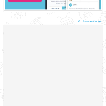
✕︎
Hide Advertisement