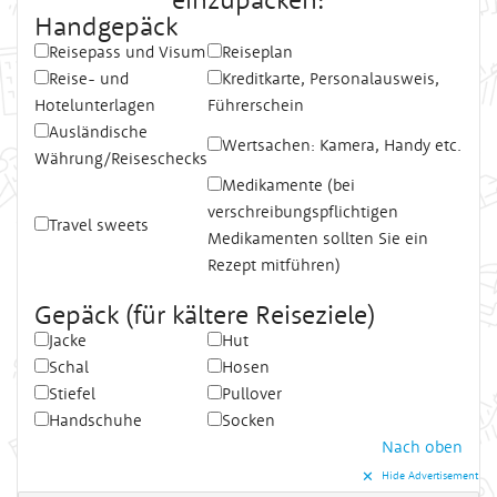
Handgepäck
Reisepass und Visum
Reiseplan
Reise- und
Kreditkarte, Personalausweis,
Hotelunterlagen
Führerschein
Ausländische
Wertsachen: Kamera, Handy etc.
Währung/Reiseschecks
Medikamente (bei
verschreibungspflichtigen
Travel sweets
Medikamenten sollten Sie ein
Rezept mitführen)
Gepäck (für kältere Reiseziele)
Jacke
Hut
Schal
Hosen
Stiefel
Pullover
Handschuhe
Socken
Nach oben
✕︎
Hide Advertisement