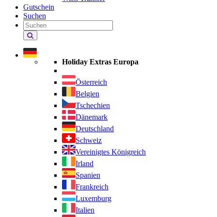
Gutschein
Suchen
Holiday
Extras
durchsuchen
Holiday Extras Europa
Österreich
Belgien
Tschechien
Dänemark
Deutschland
Schweiz
Vereinigtes Königreich
Irland
Spanien
Frankreich
Luxemburg
Italien