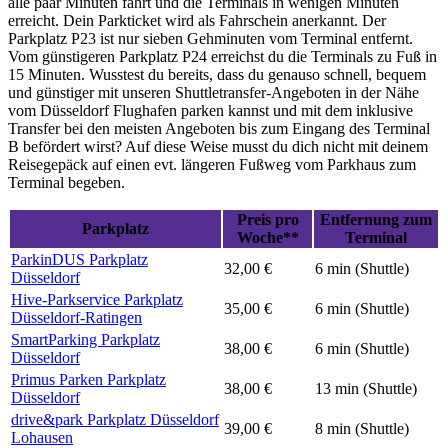
alle paar Minuten fährt und die Terminals in wenigen Minuten
erreicht. Dein Parkticket wird als Fahrschein anerkannt. Der
Parkplatz P23 ist nur sieben Gehminuten vom Terminal entfernt.
Vom günstigeren Parkplatz P24 erreichst du die Terminals zu Fuß in
15 Minuten. Wusstest du bereits, dass du genauso schnell, bequem
und günstiger mit unseren Shuttletransfer-Angeboten in der Nähe
vom Düsseldorf Flughafen parken kannst und mit dem inklusive
Transfer bei den meisten Angeboten bis zum Eingang des Terminal
B befördert wirst? Auf diese Weise musst du dich nicht mit deinem
Reisegepäck auf einen evt. längeren Fußweg vom Parkhaus zum
Terminal begeben.
Preis pro
Entfernung zum
Parkplatz
Woche**
Terminal
ParkinDUS Parkplatz
32,00 €
6 min (Shuttle)
Düsseldorf
Hive-Parkservice Parkplatz
35,00 €
6 min (Shuttle)
Düsseldorf-Ratingen
SmartParking Parkplatz
38,00 €
6 min (Shuttle)
Düsseldorf
Primus Parken Parkplatz
38,00 €
13 min (Shuttle)
Düsseldorf
drive&park Parkplatz Düsseldorf
39,00 €
8 min (Shuttle)
Lohausen