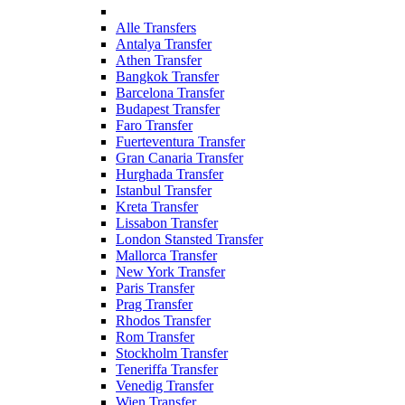
Alle Transfers
Antalya Transfer
Athen Transfer
Bangkok Transfer
Barcelona Transfer
Budapest Transfer
Faro Transfer
Fuerteventura Transfer
Gran Canaria Transfer
Hurghada Transfer
Istanbul Transfer
Kreta Transfer
Lissabon Transfer
London Stansted Transfer
Mallorca Transfer
New York Transfer
Paris Transfer
Prag Transfer
Rhodos Transfer
Rom Transfer
Stockholm Transfer
Teneriffa Transfer
Venedig Transfer
Wien Transfer