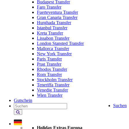
Budapest Transfer
Faro Transfer
Fuerteventura Transfer
Gran Canaria Transfer
Hurghada Transfer
Istanbul Transfer
Kreta Transfer
Lissabon Transfer
London Stansted Transfer
Mallorca Transfer
New York Transfer
Paris Transfer
Prag Transfer
Rhodos Transfer
Rom Transfer
Stockholm Transfer
Teneriffa Transfer
Venedig Transfer
Wien Transfer
Gutschein
Suchen
Holiday Extras durchsuchen
Holiday Extras Europa