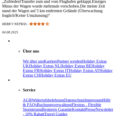
Zufrieden!Transfer zum und vom Flughafen geklappt.Einziges
Minus der Wagen wurde mehrmals verschoben.Die meiste Zeit
stand der Wagen auf 5 km entfernten Gelände (Überwachung
fraglich!Keine Umzäunung)
HERR V NEPRAS
-
04.08.2025
Über uns
Wir über uns
Karriere
Partner werden
Holiday Extras
UK
Holiday Extras NL
Holiday Extras BE
Holiday
Extras FR
Holiday Extras IT
Holiday Extras AT
Holiday
Extras CH
Holiday Extras EU
Service
AGB
Widerrufsbelehrung
Datenschutz
Impressum
Hilfe
& FAQs
Buchungsverwaltung
Flextras - Flexible
Stornierung
Bestpreis Garantie
Kontakt
Presse
Newsletter
- 10% Rabatt
Travel Guides