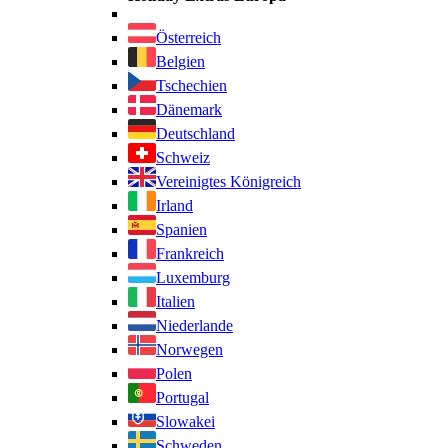
Österreich
Belgien
Tschechien
Dänemark
Deutschland
Schweiz
Vereinigtes Königreich
Irland
Spanien
Frankreich
Luxemburg
Italien
Niederlande
Norwegen
Polen
Portugal
Slowakei
Schweden