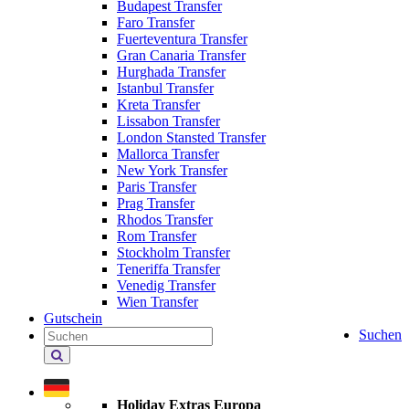
Budapest Transfer
Faro Transfer
Fuerteventura Transfer
Gran Canaria Transfer
Hurghada Transfer
Istanbul Transfer
Kreta Transfer
Lissabon Transfer
London Stansted Transfer
Mallorca Transfer
New York Transfer
Paris Transfer
Prag Transfer
Rhodos Transfer
Rom Transfer
Stockholm Transfer
Teneriffa Transfer
Venedig Transfer
Wien Transfer
Gutschein
Suchen
Holiday Extras durchsuchen
Holiday Extras Europa