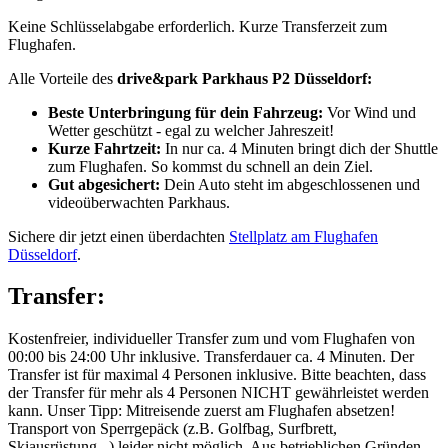
Keine Schlüsselabgabe erforderlich. Kurze Transferzeit zum
Flughafen.
Alle Vorteile des
drive&park Parkhaus P2 Düsseldorf:
Beste Unterbringung für dein Fahrzeug:
Vor Wind und
Wetter geschützt - egal zu welcher Jahreszeit!
Kurze Fahrtzeit:
In nur ca. 4 Minuten bringt dich der Shuttle
zum Flughafen. So kommst du schnell an dein Ziel.
Gut abgesichert:
Dein Auto steht im abgeschlossenen und
videoüberwachten Parkhaus.
Sichere dir jetzt einen überdachten
Stellplatz am Flughafen
Düsseldorf
.
Transfer:
Kostenfreier, individueller Transfer zum und vom Flughafen von
00:00 bis 24:00 Uhr inklusive. Transferdauer ca. 4 Minuten. Der
Transfer ist für maximal 4 Personen inklusive. Bitte beachten, dass
der Transfer für mehr als 4 Personen NICHT gewährleistet werden
kann. Unser Tipp: Mitreisende zuerst am Flughafen absetzen!
Transport von Sperrgepäck (z.B. Golfbag, Surfbrett,
Skiausrüstung...) leider nicht möglich. Aus betrieblichen Gründen