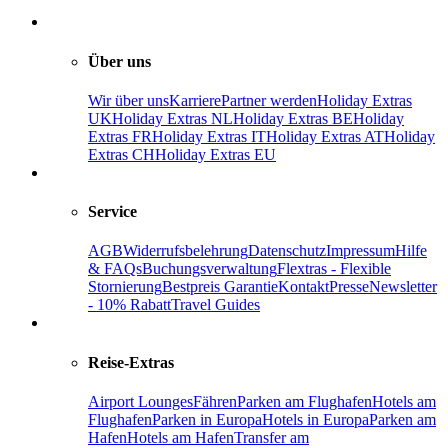
Über uns
Wir über uns
Karriere
Partner werden
Holiday Extras
UK
Holiday Extras NL
Holiday Extras BE
Holiday
Extras FR
Holiday Extras IT
Holiday Extras AT
Holiday
Extras CH
Holiday Extras EU
Service
AGB
Widerrufsbelehrung
Datenschutz
Impressum
Hilfe
& FAQs
Buchungsverwaltung
Flextras - Flexible
Stornierung
Bestpreis Garantie
Kontakt
Presse
Newsletter
- 10% Rabatt
Travel Guides
Reise-Extras
Airport Lounges
Fähren
Parken am Flughafen
Hotels am
Flughafen
Parken in Europa
Hotels in Europa
Parken am
Hafen
Hotels am Hafen
Transfer am