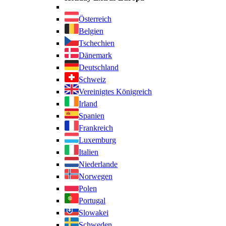
Österreich
Belgien
Tschechien
Dänemark
Deutschland
Schweiz
Vereinigtes Königreich
Irland
Spanien
Frankreich
Luxemburg
Italien
Niederlande
Norwegen
Polen
Portugal
Slowakei
Schweden