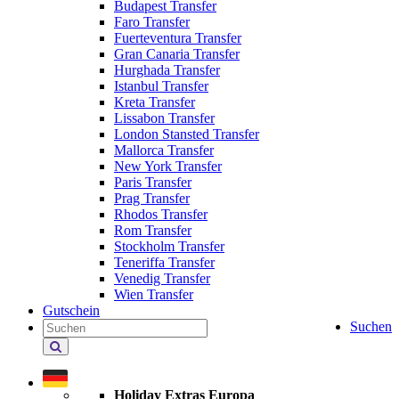
Budapest Transfer
Faro Transfer
Fuerteventura Transfer
Gran Canaria Transfer
Hurghada Transfer
Istanbul Transfer
Kreta Transfer
Lissabon Transfer
London Stansted Transfer
Mallorca Transfer
New York Transfer
Paris Transfer
Prag Transfer
Rhodos Transfer
Rom Transfer
Stockholm Transfer
Teneriffa Transfer
Venedig Transfer
Wien Transfer
Gutschein
Suchen
Holiday
Extras
durchsuchen
Holiday Extras Europa