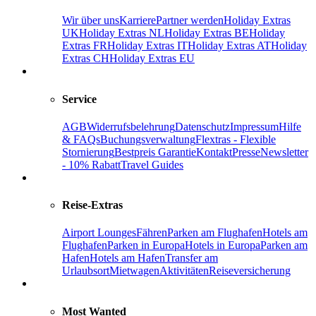
Wir über uns
Karriere
Partner werden
Holiday Extras
UK
Holiday Extras NL
Holiday Extras BE
Holiday
Extras FR
Holiday Extras IT
Holiday Extras AT
Holiday
Extras CH
Holiday Extras EU
Service
AGB
Widerrufsbelehrung
Datenschutz
Impressum
Hilfe
& FAQs
Buchungsverwaltung
Flextras - Flexible
Stornierung
Bestpreis Garantie
Kontakt
Presse
Newsletter
- 10% Rabatt
Travel Guides
Reise-Extras
Airport Lounges
Fähren
Parken am Flughafen
Hotels am
Flughafen
Parken in Europa
Hotels in Europa
Parken am
Hafen
Hotels am Hafen
Transfer am
Urlaubsort
Mietwagen
Aktivitäten
Reiseversicherung
Most Wanted