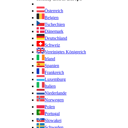
Österreich
Belgien
Tschechien
Dänemark
Deutschland
Schweiz
Vereinigtes Königreich
Irland
Spanien
Frankreich
Luxemburg
Italien
Niederlande
Norwegen
Polen
Portugal
Slowakei
Schweden