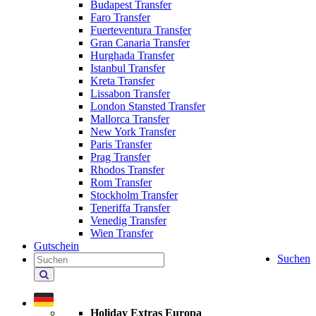
Budapest Transfer
Faro Transfer
Fuerteventura Transfer
Gran Canaria Transfer
Hurghada Transfer
Istanbul Transfer
Kreta Transfer
Lissabon Transfer
London Stansted Transfer
Mallorca Transfer
New York Transfer
Paris Transfer
Prag Transfer
Rhodos Transfer
Rom Transfer
Stockholm Transfer
Teneriffa Transfer
Venedig Transfer
Wien Transfer
Gutschein
Suchen
Holiday
Extras
durchsuchen
Holiday Extras Europa