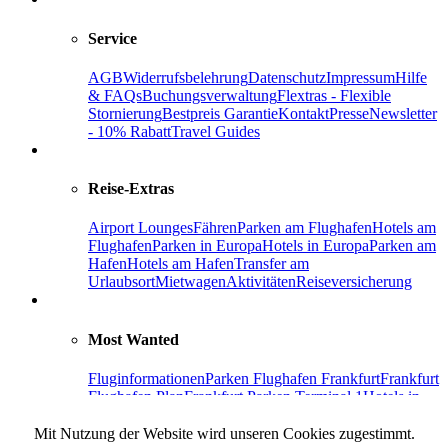
Service
AGB
Widerrufsbelehrung
Datenschutz
Impressum
Hilfe
& FAQs
Buchungsverwaltung
Flextras - Flexible
Stornierung
Bestpreis Garantie
Kontakt
Presse
Newsletter
- 10% Rabatt
Travel Guides
Reise-Extras
Airport Lounges
Fähren
Parken am Flughafen
Hotels am
Flughafen
Parken in Europa
Hotels in Europa
Parken am
Hafen
Hotels am Hafen
Transfer am
Urlaubsort
Mietwagen
Aktivitäten
Reiseversicherung
Most Wanted
Fluginformationen
Parken Flughafen Frankfurt
Frankfurt
Flughafen Plan
Frankfurt Parken Terminal 1
Hotels in
Frankfurt
Parken Flughafen Berlin-Brandenburg
Parken
Flughafen
Mit Nutzung der Website wird unseren Cookies zugestimmt.