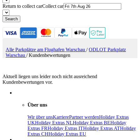
Return to collect car
Collect car
Search
Alle Parkplätze am Flughafen Warschau
/
ODLOT Parkplatz
Warschau
/
Kundenbewertungen
Aktuell liegen uns leider noch nicht ausreichend
Kundenbewertungen vor.
Über uns
Wir über uns
Karriere
Partner werden
Holiday Extras
UK
Holiday Extras NL
Holiday Extras BE
Holiday
Extras FR
Holiday Extras IT
Holiday Extras AT
Holiday
Extras CH
Holiday Extras EU