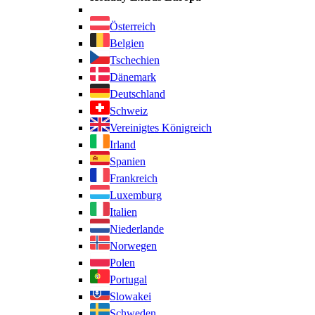
Österreich
Belgien
Tschechien
Dänemark
Deutschland
Schweiz
Vereinigtes Königreich
Irland
Spanien
Frankreich
Luxemburg
Italien
Niederlande
Norwegen
Polen
Portugal
Slowakei
Schweden