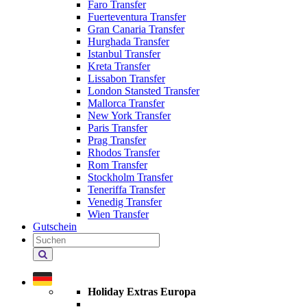
Faro Transfer
Fuerteventura Transfer
Gran Canaria Transfer
Hurghada Transfer
Istanbul Transfer
Kreta Transfer
Lissabon Transfer
London Stansted Transfer
Mallorca Transfer
New York Transfer
Paris Transfer
Prag Transfer
Rhodos Transfer
Rom Transfer
Stockholm Transfer
Teneriffa Transfer
Venedig Transfer
Wien Transfer
Gutschein
Holiday
Extras
durchsuchen
Holiday Extras Europa