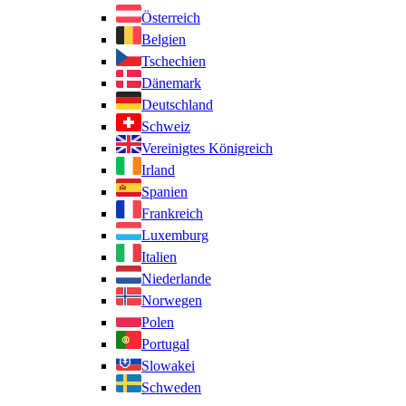
Österreich
Belgien
Tschechien
Dänemark
Deutschland
Schweiz
Vereinigtes Königreich
Irland
Spanien
Frankreich
Luxemburg
Italien
Niederlande
Norwegen
Polen
Portugal
Slowakei
Schweden