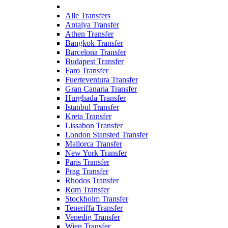
Alle Transfers
Antalya Transfer
Athen Transfer
Bangkok Transfer
Barcelona Transfer
Budapest Transfer
Faro Transfer
Fuerteventura Transfer
Gran Canaria Transfer
Hurghada Transfer
Istanbul Transfer
Kreta Transfer
Lissabon Transfer
London Stansted Transfer
Mallorca Transfer
New York Transfer
Paris Transfer
Prag Transfer
Rhodos Transfer
Rom Transfer
Stockholm Transfer
Teneriffa Transfer
Venedig Transfer
Wien Transfer