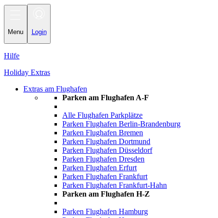
Toggle
navigation
Menu
Login
Hilfe
Holiday Extras
Extras am Flughafen
Parken am Flughafen A-F
Alle Flughafen Parkplätze
Parken Flughafen Berlin-Brandenburg
Parken Flughafen Bremen
Parken Flughafen Dortmund
Parken Flughafen Düsseldorf
Parken Flughafen Dresden
Parken Flughafen Erfurt
Parken Flughafen Frankfurt
Parken Flughafen Frankfurt-Hahn
Parken am Flughafen H-Z
Parken Flughafen Hamburg