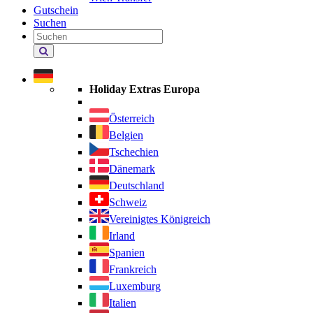
Gutschein
Suchen
Holiday
Extras
durchsuchen
Holiday Extras Europa
Österreich
Belgien
Tschechien
Dänemark
Deutschland
Schweiz
Vereinigtes Königreich
Irland
Spanien
Frankreich
Luxemburg
Italien