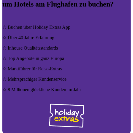
um Hotels am Flughafen zu buchen?
☆ Buchen über Holiday Extras App
☆ Über 40 Jahre Erfahrung
☆ Inhouse Quali­täts­stan­dards
☆ Top Angebote in ganz Europa
☆ Markt­füh­rer für Reise-Extras
☆ Mehr­spra­chi­ger Kun­den­ser­vice
☆ 8 Millionen glück­liche Kunden im Jahr