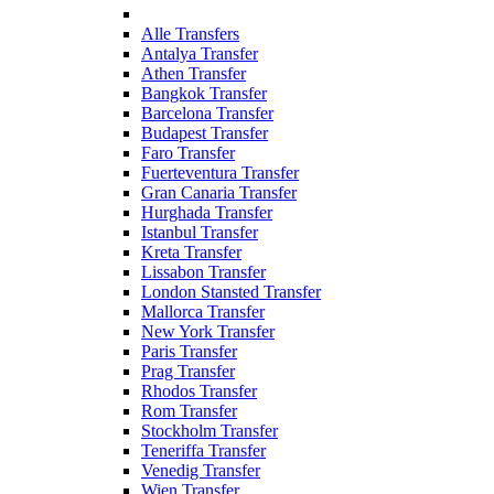
Alle Transfers
Antalya Transfer
Athen Transfer
Bangkok Transfer
Barcelona Transfer
Budapest Transfer
Faro Transfer
Fuerteventura Transfer
Gran Canaria Transfer
Hurghada Transfer
Istanbul Transfer
Kreta Transfer
Lissabon Transfer
London Stansted Transfer
Mallorca Transfer
New York Transfer
Paris Transfer
Prag Transfer
Rhodos Transfer
Rom Transfer
Stockholm Transfer
Teneriffa Transfer
Venedig Transfer
Wien Transfer