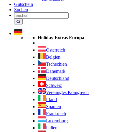
Gutschein
Suchen
Holiday
Extras
durchsuchen
Holiday Extras Europa
Österreich
Belgien
Tschechien
Dänemark
Deutschland
Schweiz
Vereinigtes Königreich
Irland
Spanien
Frankreich
Luxemburg
Italien