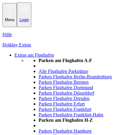
Toggle
navigation
Menu
Login
Hilfe
Holiday Extras
Extras am Flughafen
Parken am Flughafen A-F
Alle Flughafen Parkplätze
Parken Flughafen Berlin-Brandenburg
Parken Flughafen Bremen
Parken Flughafen Dortmund
Parken Flughafen Düsseldorf
Parken Flughafen Dresden
Parken Flughafen Erfurt
Parken Flughafen Frankfurt
Parken Flughafen Frankfurt-Hahn
Parken am Flughafen H-Z
Parken Flughafen Hamburg