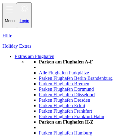
Toggle
navigation
Menu
Login
Hilfe
Holiday Extras
Extras am Flughafen
Parken am Flughafen A-F
Alle Flughafen Parkplätze
Parken Flughafen Berlin-Brandenburg
Parken Flughafen Bremen
Parken Flughafen Dortmund
Parken Flughafen Düsseldorf
Parken Flughafen Dresden
Parken Flughafen Erfurt
Parken Flughafen Frankfurt
Parken Flughafen Frankfurt-Hahn
Parken am Flughafen H-Z
Parken Flughafen Hamburg