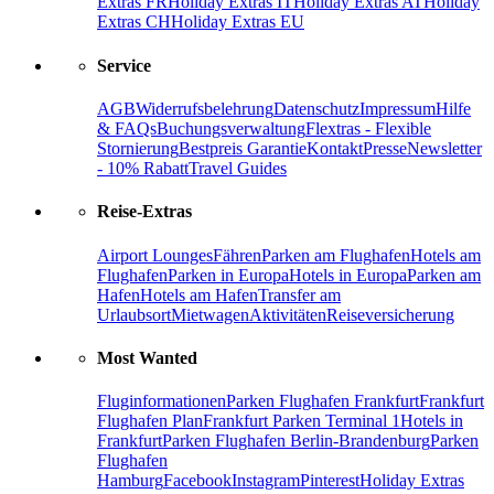
Extras FR
Holiday Extras IT
Holiday Extras AT
Holiday
Extras CH
Holiday Extras EU
Service
AGB
Widerrufsbelehrung
Datenschutz
Impressum
Hilfe
& FAQs
Buchungsverwaltung
Flextras - Flexible
Stornierung
Bestpreis Garantie
Kontakt
Presse
Newsletter
- 10% Rabatt
Travel Guides
Reise-Extras
Airport Lounges
Fähren
Parken am Flughafen
Hotels am
Flughafen
Parken in Europa
Hotels in Europa
Parken am
Hafen
Hotels am Hafen
Transfer am
Urlaubsort
Mietwagen
Aktivitäten
Reiseversicherung
Most Wanted
Fluginformationen
Parken Flughafen Frankfurt
Frankfurt
Flughafen Plan
Frankfurt Parken Terminal 1
Hotels in
Frankfurt
Parken Flughafen Berlin-Brandenburg
Parken
Flughafen
Hamburg
Facebook
Instagram
Pinterest
Holiday Extras