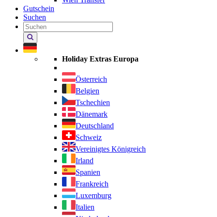
Gutschein
Suchen
Holiday
Extras
durchsuchen
Holiday Extras Europa
Österreich
Belgien
Tschechien
Dänemark
Deutschland
Schweiz
Vereinigtes Königreich
Irland
Spanien
Frankreich
Luxemburg
Italien