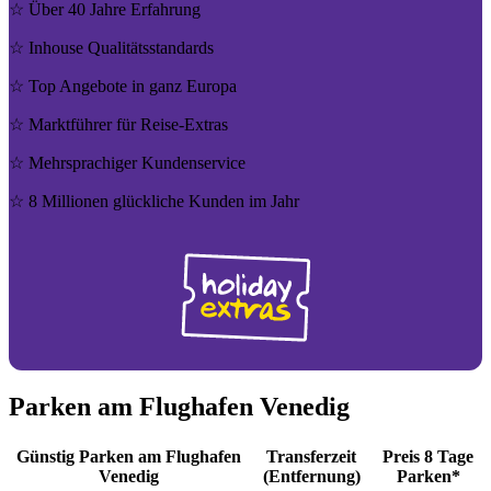
☆ Über 40 Jahre Erfahrung
☆ Inhouse Quali­täts­stan­dards
☆ Top Angebote in ganz Europa
☆ Markt­füh­rer für Reise-Extras
☆ Mehr­spra­chi­ger Kun­den­ser­vice
☆ 8 Millionen glück­liche Kunden im Jahr
Parken am Flughafen Venedig
Günstig Parken am Flughafen
Transferzeit
Preis 8 Tage
Venedig
(Entfernung)
Parken*