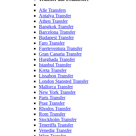
Alle Transfers
Antalya Transfer
Athen Transfer
Bangkok Transfer
Barcelona Transfer
Budapest Transfer
Faro Transfer
Fuerteventura Transfer
Gran Canaria Transfer
Hurghada Transfer
Istanbul Transfer
Kreta Transfer
Lissabon Transfer
London Stansted Transfer
Mallorca Transfer
New York Transfer
Paris Transfer
Prag Transfer
Rhodos Transfer
Rom Transfer
Stockholm Transfer
Teneriffa Transfer
Venedig Transfer
Wien Transfer