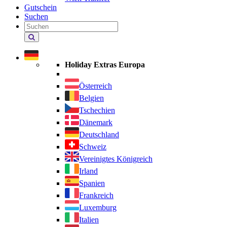
Gutschein
Suchen
Holiday Extras durchsuchen
Holiday Extras Europa
Österreich
Belgien
Tschechien
Dänemark
Deutschland
Schweiz
Vereinigtes Königreich
Irland
Spanien
Frankreich
Luxemburg
Italien