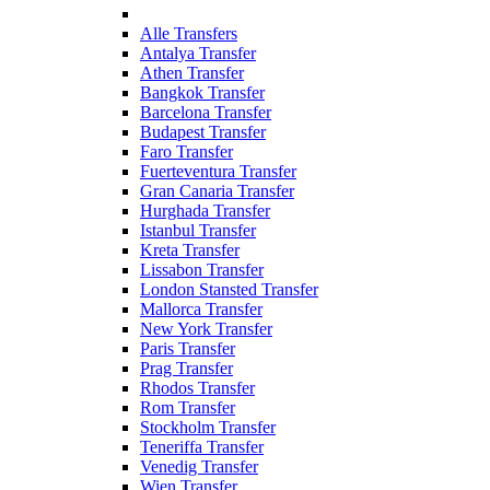
Alle Transfers
Antalya Transfer
Athen Transfer
Bangkok Transfer
Barcelona Transfer
Budapest Transfer
Faro Transfer
Fuerteventura Transfer
Gran Canaria Transfer
Hurghada Transfer
Istanbul Transfer
Kreta Transfer
Lissabon Transfer
London Stansted Transfer
Mallorca Transfer
New York Transfer
Paris Transfer
Prag Transfer
Rhodos Transfer
Rom Transfer
Stockholm Transfer
Teneriffa Transfer
Venedig Transfer
Wien Transfer