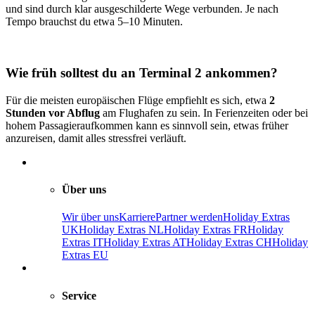
und sind durch klar ausgeschilderte Wege verbunden. Je nach
Tempo brauchst du etwa 5–10 Minuten.
Wie früh solltest du an Terminal 2 ankommen?
Für die meisten europäischen Flüge empfiehlt es sich, etwa
2
Stunden vor Abflug
am Flughafen zu sein. In Ferienzeiten oder bei
hohem Passagieraufkommen kann es sinnvoll sein, etwas früher
anzureisen, damit alles stressfrei verläuft.
Über uns
Wir über uns
Karriere
Partner werden
Holiday Extras
UK
Holiday Extras NL
Holiday Extras FR
Holiday
Extras IT
Holiday Extras AT
Holiday Extras CH
Holiday
Extras EU
Service