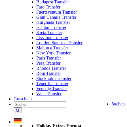
Budapest Transfer
Faro Transfer
Fuerteventura Transfer
Gran Canaria Transfer
Hurghada Transfer
Istanbul Transfer
Kreta Transfer
Lissabon Transfer
London Stansted Transfer
Mallorca Transfer
New York Transfer
Paris Transfer
Prag Transfer
Rhodos Transfer
Rom Transfer
Stockholm Transfer
Teneriffa Transfer
Venedig Transfer
Wien Transfer
Gutschein
Suchen
Holiday
Extras
durchsuchen
Holiday Extras Europa