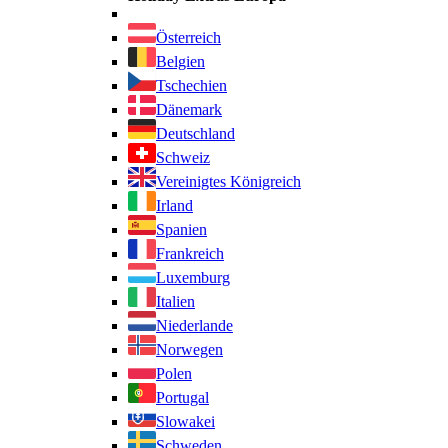
Österreich
Belgien
Tschechien
Dänemark
Deutschland
Schweiz
Vereinigtes Königreich
Irland
Spanien
Frankreich
Luxemburg
Italien
Niederlande
Norwegen
Polen
Portugal
Slowakei
Schweden