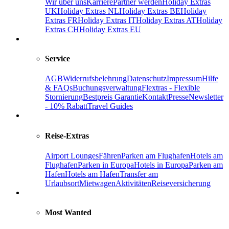
Wir über uns
Karriere
Partner werden
Holiday Extras
UK
Holiday Extras NL
Holiday Extras BE
Holiday
Extras FR
Holiday Extras IT
Holiday Extras AT
Holiday
Extras CH
Holiday Extras EU
Service
AGB
Widerrufsbelehrung
Datenschutz
Impressum
Hilfe
& FAQs
Buchungsverwaltung
Flextras - Flexible
Stornierung
Bestpreis Garantie
Kontakt
Presse
Newsletter
- 10% Rabatt
Travel Guides
Reise-Extras
Airport Lounges
Fähren
Parken am Flughafen
Hotels am
Flughafen
Parken in Europa
Hotels in Europa
Parken am
Hafen
Hotels am Hafen
Transfer am
Urlaubsort
Mietwagen
Aktivitäten
Reiseversicherung
Most Wanted