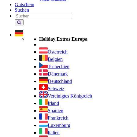
Gutschein
Suchen
Holiday
Extras
durchsuchen
Holiday Extras Europa
Österreich
Belgien
Tschechien
Dänemark
Deutschland
Schweiz
Vereinigtes Königreich
Irland
Spanien
Frankreich
Luxemburg
Italien