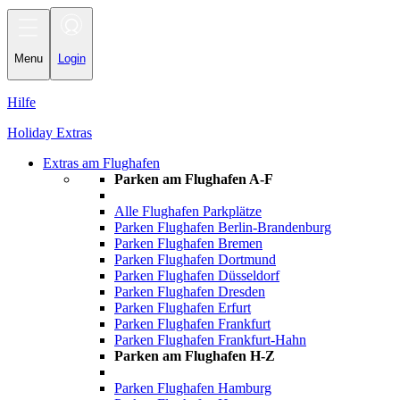
Toggle
navigation
Menu
Login
Hilfe
Holiday Extras
Extras am Flughafen
Parken am Flughafen A-F
Alle Flughafen Parkplätze
Parken Flughafen Berlin-Brandenburg
Parken Flughafen Bremen
Parken Flughafen Dortmund
Parken Flughafen Düsseldorf
Parken Flughafen Dresden
Parken Flughafen Erfurt
Parken Flughafen Frankfurt
Parken Flughafen Frankfurt-Hahn
Parken am Flughafen H-Z
Parken Flughafen Hamburg