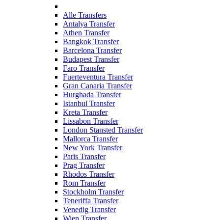
Alle Transfers
Antalya Transfer
Athen Transfer
Bangkok Transfer
Barcelona Transfer
Budapest Transfer
Faro Transfer
Fuerteventura Transfer
Gran Canaria Transfer
Hurghada Transfer
Istanbul Transfer
Kreta Transfer
Lissabon Transfer
London Stansted Transfer
Mallorca Transfer
New York Transfer
Paris Transfer
Prag Transfer
Rhodos Transfer
Rom Transfer
Stockholm Transfer
Teneriffa Transfer
Venedig Transfer
Wien Transfer