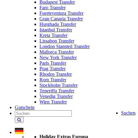
Budapest Transfer
Faro Transfer
Fuerteventura Transfer
Gran Canaria Transfer
Hurghada Transfer
Istanbul Transfer
Kreta Transfer
Lissabon Transfer
London Stansted Transfer
Mallorca Transfer
New York Transfer
Paris Transfer
Prag Transfer
Rhodos Transfer
Rom Transfer
Stockholm Transfer
Teneriffa Transfer
Venedig Transfer
Wien Transfer
Gutschein
Suchen
Holiday
Extras
durchsuchen
Holiday Extras Europa