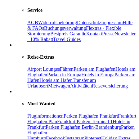
Service
AGB
Widerrufsbelehrung
Datenschutz
Impressum
Hilfe
& FAQs
Buchungsverwaltung
Flextras - Flexible
Stornierung
Bestpreis Garantie
Kontakt
Presse
Newsletter
- 10% Rabatt
Travel Guides
Reise-Extras
Airport Lounges
Fähren
Parken am Flughafen
Hotels am
Flughafen
Parken in Europa
Hotels in Europa
Parken am
Hafen
Hotels am Hafen
Transfer am
Urlaubsort
Mietwagen
Aktivitäten
Reiseversicherung
Most Wanted
Fluginformationen
Parken Flughafen Frankfurt
Frankfurt
Flughafen Plan
Frankfurt Parken Terminal 1
Hotels in
Frankfurt
Parken Flughafen Berlin-Brandenburg
Parken
Flughafen
Hamburg
Facebook
Instagram
Pinterest
Holiday Extras