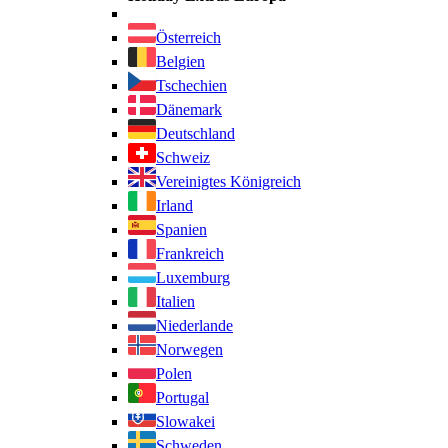
Österreich
Belgien
Tschechien
Dänemark
Deutschland
Schweiz
Vereinigtes Königreich
Irland
Spanien
Frankreich
Luxemburg
Italien
Niederlande
Norwegen
Polen
Portugal
Slowakei
Schweden