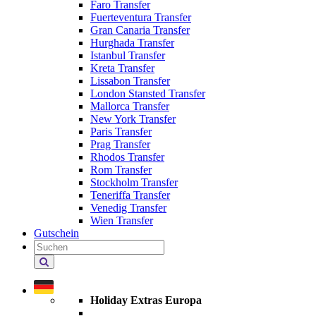
Faro Transfer
Fuerteventura Transfer
Gran Canaria Transfer
Hurghada Transfer
Istanbul Transfer
Kreta Transfer
Lissabon Transfer
London Stansted Transfer
Mallorca Transfer
New York Transfer
Paris Transfer
Prag Transfer
Rhodos Transfer
Rom Transfer
Stockholm Transfer
Teneriffa Transfer
Venedig Transfer
Wien Transfer
Gutschein
Holiday
Extras
durchsuchen
Holiday Extras Europa