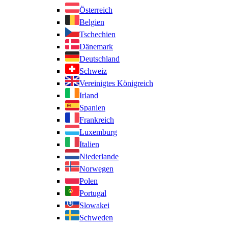
Österreich
Belgien
Tschechien
Dänemark
Deutschland
Schweiz
Vereinigtes Königreich
Irland
Spanien
Frankreich
Luxemburg
Italien
Niederlande
Norwegen
Polen
Portugal
Slowakei
Schweden