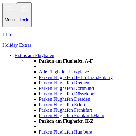
T
o
g
g
Menu
Login
l
e
n
Hilfe
a
v
Holiday Extras
i
g
Extras am Flughafen
a
t
Parken am Flughafen A-F
i
o
Alle Flughafen Parkplätze
n
Parken Flughafen Berlin-Brandenburg
Parken Flughafen Bremen
Parken Flughafen Dortmund
Parken Flughafen Düsseldorf
Parken Flughafen Dresden
Parken Flughafen Erfurt
Parken Flughafen Frankfurt
Parken Flughafen Frankfurt-Hahn
Parken am Flughafen H-Z
Parken Flughafen Hamburg