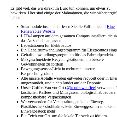
Es gibt viel, das wir direkt im Büro tun können, um etwas zu
bewirken. Hier sind einige der Maßnahmen, die wir bisher ergrif
haben:
Solarmodule installiert – lesen Sie die Fallstudie auf
Blue
Renewables-Website
.
LED-Lampen auf dem gesamten Campus installiert, die si
das Außenlicht anpassen
Ladestationen für Elektroautos
Ein Gehaltsumwandlungsprogramm für Elektroautos einge
Gehaltsumwandlungsprogramm für das Fahrradpendeln
Maßgeschneiderte Recyclingstationen, um bessere
Gewohnheiten zu fördern
Bewegungssensor-Licht in mehreren unserer
Besprechungsräume
Alle unsere Abfälle werden entweder recycelt oder in Ene
umgewandelt, und nichts landet auf der Deponie
Unser Coffee-Van vor Ort (
@kendrewcoffee
) verwendet f
köstlichen Kaffees und Mittagessen biologisch abbaubare
kompostierbare Verpackungen
Wir verwenden für Veranstaltungen keine Einweg-
Plastikbecher/-strohhalme, kein Einweggeschirr und kein
Einwegbesteck mehr
Ein Teich vor Ort, um die lokale Tierwelt zu fördern