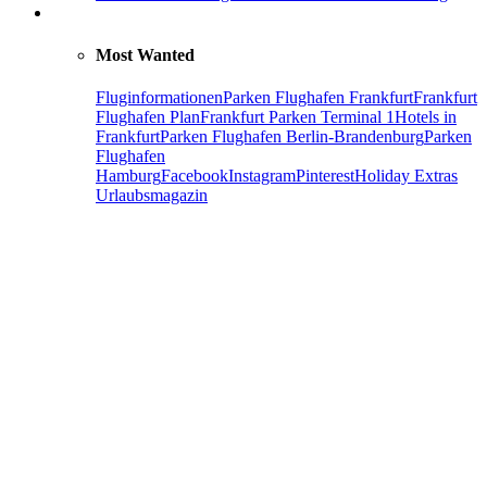
Most Wanted
Fluginformationen
Parken Flughafen Frankfurt
Frankfurt
Flughafen Plan
Frankfurt Parken Terminal 1
Hotels in
Frankfurt
Parken Flughafen Berlin-Brandenburg
Parken
Flughafen
Hamburg
Facebook
Instagram
Pinterest
Holiday Extras
Urlaubsmagazin