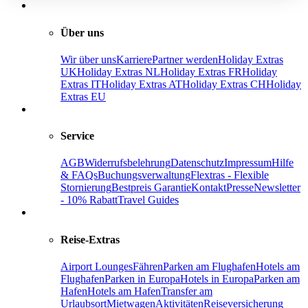
Über uns
Wir über uns
Karriere
Partner werden
Holiday Extras
UK
Holiday Extras NL
Holiday Extras FR
Holiday
Extras IT
Holiday Extras AT
Holiday Extras CH
Holiday
Extras EU
Service
AGB
Widerrufsbelehrung
Datenschutz
Impressum
Hilfe
& FAQs
Buchungsverwaltung
Flextras - Flexible
Stornierung
Bestpreis Garantie
Kontakt
Presse
Newsletter
- 10% Rabatt
Travel Guides
Reise-Extras
Airport Lounges
Fähren
Parken am Flughafen
Hotels am
Flughafen
Parken in Europa
Hotels in Europa
Parken am
Hafen
Hotels am Hafen
Transfer am
Urlaubsort
Mietwagen
Aktivitäten
Reiseversicherung