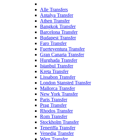
Alle Transfers
Antalya Transfer
Athen Transfer
Bangkok Transfer
Barcelona Transfer
Budapest Transfer
Faro Transfer
Fuerteventura Transfer
Gran Canaria Transfer
Hurghada Transfer
Istanbul Transfer
Kreta Transfer
Lissabon Transfer
London Stansted Transfer
Mallorca Transfer
New York Transfer
Paris Transfer
Prag Transfer
Rhodos Transfer
Rom Transfer
Stockholm Transfer
Teneriffa Transfer
Venedig Transfer
Wien Transfer