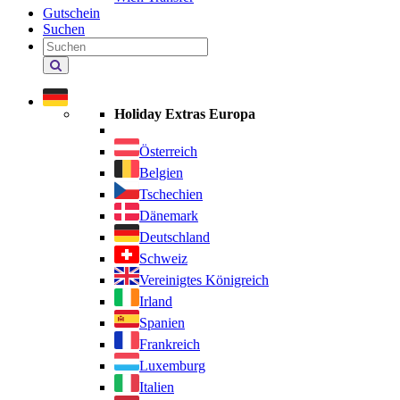
Gutschein
Suchen
Holiday
Extras
durchsuchen
Holiday Extras Europa
Österreich
Belgien
Tschechien
Dänemark
Deutschland
Schweiz
Vereinigtes Königreich
Irland
Spanien
Frankreich
Luxemburg
Italien