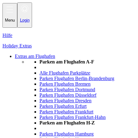
Toggle
navigation
Menu
Login
Hilfe
Holiday Extras
Extras am Flughafen
Parken am Flughafen A-F
Alle Flughafen Parkplätze
Parken Flughafen Berlin-Brandenburg
Parken Flughafen Bremen
Parken Flughafen Dortmund
Parken Flughafen Düsseldorf
Parken Flughafen Dresden
Parken Flughafen Erfurt
Parken Flughafen Frankfurt
Parken Flughafen Frankfurt-Hahn
Parken am Flughafen H-Z
Parken Flughafen Hamburg