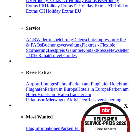
UK
Holiday Extras NL
Holiday Extras BE
Holiday
Extras FR
Holiday Extras IT
Holiday Extras AT
Holiday
Extras CH
Holiday Extras EU
Service
AGB
Widerrufsbelehrung
Datenschutz
Impressum
Hilfe
& FAQs
Buchungsverwaltung
Flextras - Flexible
Stornierung
Bestpreis Garantie
Kontakt
Presse
Newsletter
- 10% Rabatt
Travel Guides
Reise-Extras
Airport Lounges
Fähren
Parken am Flughafen
Hotels am
Flughafen
Parken in Europa
Hotels in Europa
Parken am
Hafen
Hotels am Hafen
Transfer am
Urlaubsort
Mietwagen
Aktivitäten
Reiseversicherung
X
Most Wanted
Fluginformationen
Parken Flughafen Frankfurt
Frankfurt