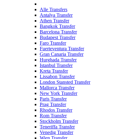
Alle Transfers
Antalya Transfer
Athen Transfer
Bangkok Transfer
Barcelona Transfer
Budapest Transfer
Faro Transfer
Fuerteventura Transfer
Gran Canaria Transfer
Hurghada Transfer
Istanbul Transfer
Kreta Transfer
Lissabon Transfer
London Stansted Transfer
Mallorca Transfer
New York Transfer
Paris Transfer
Prag Transfer
Rhodos Transfer
Rom Transfer
Stockholm Transfer
Teneriffa Transfer
Venedig Transfer
Wien Transfer