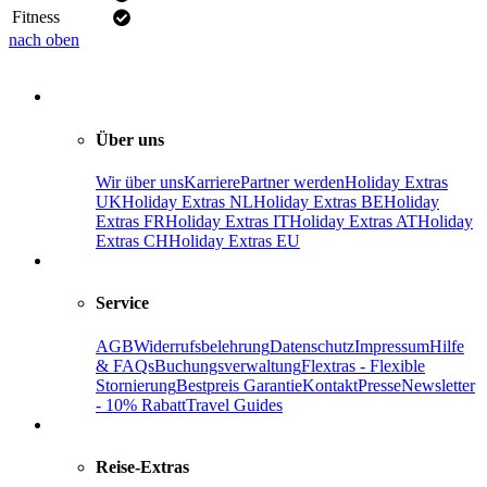
Fitness
nach oben
Über uns
Wir über uns
Karriere
Partner werden
Holiday Extras
UK
Holiday Extras NL
Holiday Extras BE
Holiday
Extras FR
Holiday Extras IT
Holiday Extras AT
Holiday
Extras CH
Holiday Extras EU
Service
AGB
Widerrufsbelehrung
Datenschutz
Impressum
Hilfe
& FAQs
Buchungsverwaltung
Flextras - Flexible
Stornierung
Bestpreis Garantie
Kontakt
Presse
Newsletter
- 10% Rabatt
Travel Guides
Reise-Extras