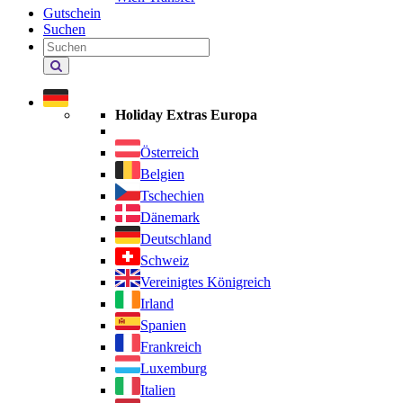
Gutschein
Suchen
Holiday
Extras
durchsuchen
Holiday Extras Europa
Österreich
Belgien
Tschechien
Dänemark
Deutschland
Schweiz
Vereinigtes Königreich
Irland
Spanien
Frankreich
Luxemburg
Italien