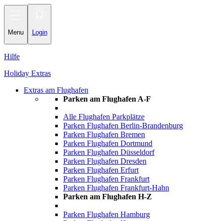
Toggle
navigation
Menu
Login
Hilfe
Holiday Extras
Extras am Flughafen
Parken am Flughafen A-F
Alle Flughafen Parkplätze
Parken Flughafen Berlin-Brandenburg
Parken Flughafen Bremen
Parken Flughafen Dortmund
Parken Flughafen Düsseldorf
Parken Flughafen Dresden
Parken Flughafen Erfurt
Parken Flughafen Frankfurt
Parken Flughafen Frankfurt-Hahn
Parken am Flughafen H-Z
Parken Flughafen Hamburg