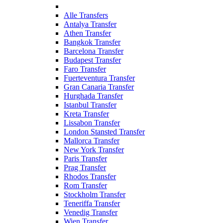
Alle Transfers
Antalya Transfer
Athen Transfer
Bangkok Transfer
Barcelona Transfer
Budapest Transfer
Faro Transfer
Fuerteventura Transfer
Gran Canaria Transfer
Hurghada Transfer
Istanbul Transfer
Kreta Transfer
Lissabon Transfer
London Stansted Transfer
Mallorca Transfer
New York Transfer
Paris Transfer
Prag Transfer
Rhodos Transfer
Rom Transfer
Stockholm Transfer
Teneriffa Transfer
Venedig Transfer
Wien Transfer