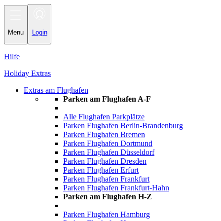
Toggle
navigation
Menu
Login
Hilfe
Holiday Extras
Extras am Flughafen
Parken am Flughafen A-F
Alle Flughafen Parkplätze
Parken Flughafen Berlin-Brandenburg
Parken Flughafen Bremen
Parken Flughafen Dortmund
Parken Flughafen Düsseldorf
Parken Flughafen Dresden
Parken Flughafen Erfurt
Parken Flughafen Frankfurt
Parken Flughafen Frankfurt-Hahn
Parken am Flughafen H-Z
Parken Flughafen Hamburg