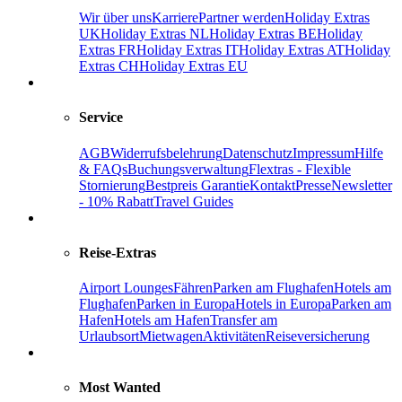
Wir über uns
Karriere
Partner werden
Holiday Extras
UK
Holiday Extras NL
Holiday Extras BE
Holiday
Extras FR
Holiday Extras IT
Holiday Extras AT
Holiday
Extras CH
Holiday Extras EU
Service
AGB
Widerrufsbelehrung
Datenschutz
Impressum
Hilfe
& FAQs
Buchungsverwaltung
Flextras - Flexible
Stornierung
Bestpreis Garantie
Kontakt
Presse
Newsletter
- 10% Rabatt
Travel Guides
Reise-Extras
Airport Lounges
Fähren
Parken am Flughafen
Hotels am
Flughafen
Parken in Europa
Hotels in Europa
Parken am
Hafen
Hotels am Hafen
Transfer am
Urlaubsort
Mietwagen
Aktivitäten
Reiseversicherung
Most Wanted