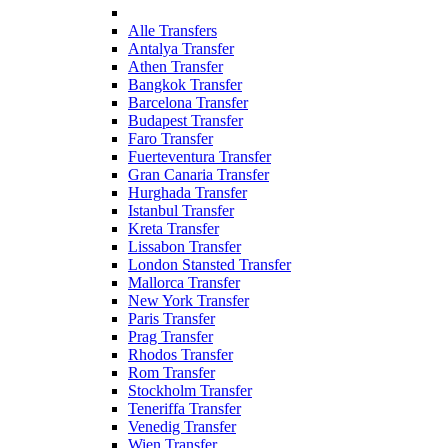
Alle Transfers
Antalya Transfer
Athen Transfer
Bangkok Transfer
Barcelona Transfer
Budapest Transfer
Faro Transfer
Fuerteventura Transfer
Gran Canaria Transfer
Hurghada Transfer
Istanbul Transfer
Kreta Transfer
Lissabon Transfer
London Stansted Transfer
Mallorca Transfer
New York Transfer
Paris Transfer
Prag Transfer
Rhodos Transfer
Rom Transfer
Stockholm Transfer
Teneriffa Transfer
Venedig Transfer
Wien Transfer