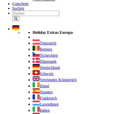
Gutschein
Suchen
Holiday
Extras
durchsuchen
Holiday Extras Europa
Österreich
Belgien
Tschechien
Dänemark
Deutschland
Schweiz
Vereinigtes Königreich
Irland
Spanien
Frankreich
Luxemburg
Italien