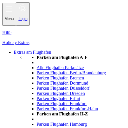
Toggle
navigation
Menu
Login
Hilfe
Holiday Extras
Extras am Flughafen
Parken am Flughafen A-F
Alle Flughafen Parkplätze
Parken Flughafen Berlin-Brandenburg
Parken Flughafen Bremen
Parken Flughafen Dortmund
Parken Flughafen Düsseldorf
Parken Flughafen Dresden
Parken Flughafen Erfurt
Parken Flughafen Frankfurt
Parken Flughafen Frankfurt-Hahn
Parken am Flughafen H-Z
Parken Flughafen Hamburg