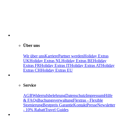
Über uns
Wir über uns
Karriere
Partner werden
Holiday Extras
UK
Holiday Extras NL
Holiday Extras BE
Holiday
Extras FR
Holiday Extras IT
Holiday Extras AT
Holiday
Extras CH
Holiday Extras EU
Service
AGB
Widerrufsbelehrung
Datenschutz
Impressum
Hilfe
& FAQs
Buchungsverwaltung
Flextras - Flexible
Stornierung
Bestpreis Garantie
Kontakt
Presse
Newsletter
- 10% Rabatt
Travel Guides