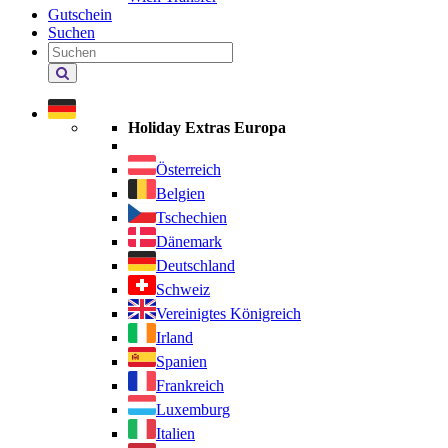
Gutschein
Suchen
Holiday
Extras
durchsuchen
Holiday Extras Europa
Österreich
Belgien
Tschechien
Dänemark
Deutschland
Schweiz
Vereinigtes Königreich
Irland
Spanien
Frankreich
Luxemburg
Italien