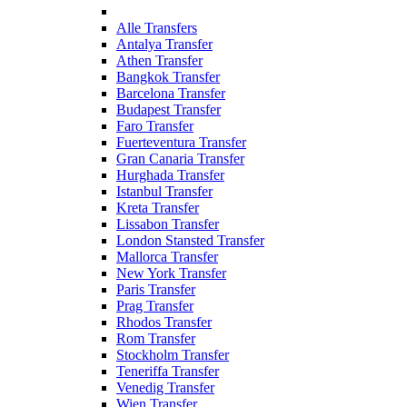
Alle Transfers
Antalya Transfer
Athen Transfer
Bangkok Transfer
Barcelona Transfer
Budapest Transfer
Faro Transfer
Fuerteventura Transfer
Gran Canaria Transfer
Hurghada Transfer
Istanbul Transfer
Kreta Transfer
Lissabon Transfer
London Stansted Transfer
Mallorca Transfer
New York Transfer
Paris Transfer
Prag Transfer
Rhodos Transfer
Rom Transfer
Stockholm Transfer
Teneriffa Transfer
Venedig Transfer
Wien Transfer