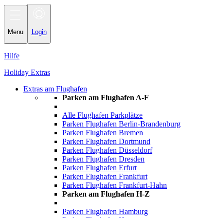
Toggle
navigation
Menu
Login
Hilfe
Holiday Extras
Extras am Flughafen
Parken am Flughafen A-F
Alle Flughafen Parkplätze
Parken Flughafen Berlin-Brandenburg
Parken Flughafen Bremen
Parken Flughafen Dortmund
Parken Flughafen Düsseldorf
Parken Flughafen Dresden
Parken Flughafen Erfurt
Parken Flughafen Frankfurt
Parken Flughafen Frankfurt-Hahn
Parken am Flughafen H-Z
Parken Flughafen Hamburg