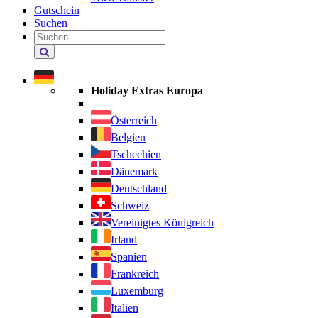
Gutschein
Suchen
Holiday
Extras
durchsuchen
Holiday Extras Europa
Österreich
Belgien
Tschechien
Dänemark
Deutschland
Schweiz
Vereinigtes Königreich
Irland
Spanien
Frankreich
Luxemburg
Italien