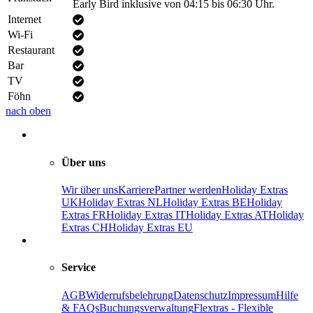
Early Bird inklusive von 04:15 bis 06:30 Uhr.
Internet
Wi-Fi
Restaurant
Bar
TV
Föhn
nach oben
Über uns
Wir über uns
Karriere
Partner werden
Holiday Extras
UK
Holiday Extras NL
Holiday Extras BE
Holiday
Extras FR
Holiday Extras IT
Holiday Extras AT
Holiday
Extras CH
Holiday Extras EU
Service
AGB
Widerrufsbelehrung
Datenschutz
Impressum
Hilfe
& FAQs
Buchungsverwaltung
Flextras - Flexible