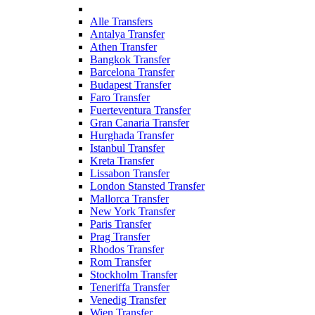
Alle Transfers
Antalya Transfer
Athen Transfer
Bangkok Transfer
Barcelona Transfer
Budapest Transfer
Faro Transfer
Fuerteventura Transfer
Gran Canaria Transfer
Hurghada Transfer
Istanbul Transfer
Kreta Transfer
Lissabon Transfer
London Stansted Transfer
Mallorca Transfer
New York Transfer
Paris Transfer
Prag Transfer
Rhodos Transfer
Rom Transfer
Stockholm Transfer
Teneriffa Transfer
Venedig Transfer
Wien Transfer