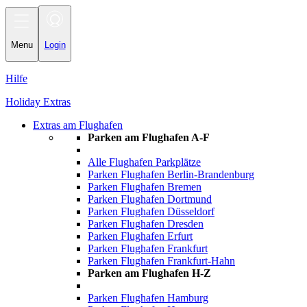
Toggle
navigation
Menu
Login
Hilfe
Holiday Extras
Extras am Flughafen
Parken am Flughafen A-F
Alle Flughafen Parkplätze
Parken Flughafen Berlin-Brandenburg
Parken Flughafen Bremen
Parken Flughafen Dortmund
Parken Flughafen Düsseldorf
Parken Flughafen Dresden
Parken Flughafen Erfurt
Parken Flughafen Frankfurt
Parken Flughafen Frankfurt-Hahn
Parken am Flughafen H-Z
Parken Flughafen Hamburg