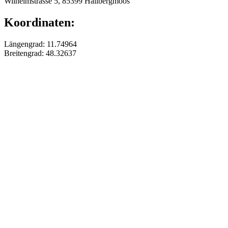
Wilhelmstrasse 5, 85399 Hallbergmoos
Koordinaten:
Längengrad: 11.74964
Breitengrad: 48.32637