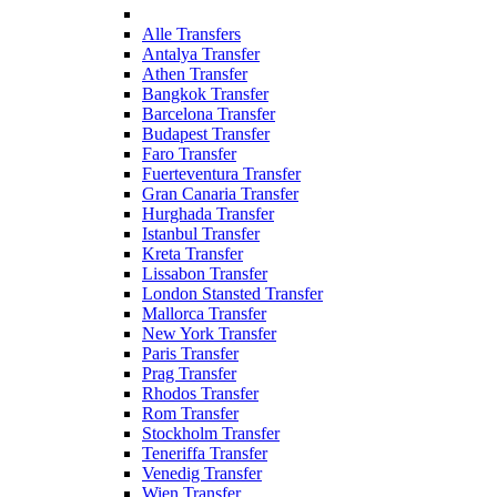
Alle Transfers
Antalya Transfer
Athen Transfer
Bangkok Transfer
Barcelona Transfer
Budapest Transfer
Faro Transfer
Fuerteventura Transfer
Gran Canaria Transfer
Hurghada Transfer
Istanbul Transfer
Kreta Transfer
Lissabon Transfer
London Stansted Transfer
Mallorca Transfer
New York Transfer
Paris Transfer
Prag Transfer
Rhodos Transfer
Rom Transfer
Stockholm Transfer
Teneriffa Transfer
Venedig Transfer
Wien Transfer