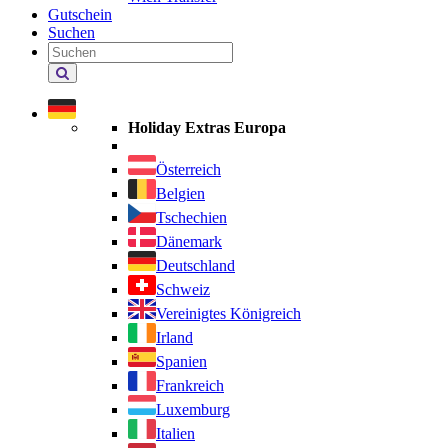
Gutschein
Suchen
Holiday
Extras
durchsuchen
Holiday Extras Europa
Österreich
Belgien
Tschechien
Dänemark
Deutschland
Schweiz
Vereinigtes Königreich
Irland
Spanien
Frankreich
Luxemburg
Italien