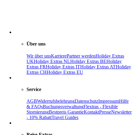
Über uns
Wir über uns
Karriere
Partner werden
Holiday Extras
UK
Holiday Extras NL
Holiday Extras BE
Holiday
Extras FR
Holiday Extras IT
Holiday Extras AT
Holiday
Extras CH
Holiday Extras EU
Service
AGB
Widerrufsbelehrung
Datenschutz
Impressum
Hilfe
& FAQs
Buchungsverwaltung
Flextras - Flexible
Stornierung
Bestpreis Garantie
Kontakt
Presse
Newsletter
- 10% Rabatt
Travel Guides
Reise-Extras