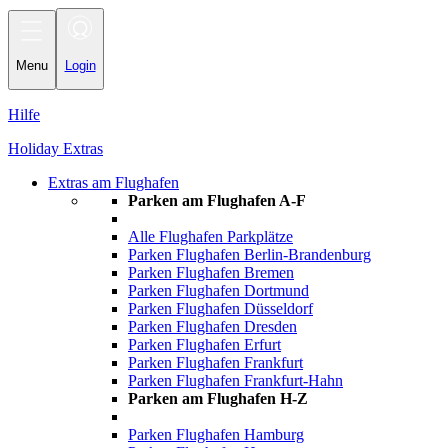
Toggle
navigation
Menu
Login
Hilfe
Holiday Extras
Extras am Flughafen
Parken am Flughafen A-F
Alle Flughafen Parkplätze
Parken Flughafen Berlin-Brandenburg
Parken Flughafen Bremen
Parken Flughafen Dortmund
Parken Flughafen Düsseldorf
Parken Flughafen Dresden
Parken Flughafen Erfurt
Parken Flughafen Frankfurt
Parken Flughafen Frankfurt-Hahn
Parken am Flughafen H-Z
Parken Flughafen Hamburg