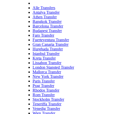
Alle Transfers
Antalya Transfer
Athen Transfer
Bangkok Transfer
Barcelona Transfer
Budapest Transfer
Faro Transfer
Fuerteventura Transfer
Gran Canaria Transfer
Hurghada Transfer
Istanbul Transfer
Kreta Transfer
Lissabon Transfer
London Stansted Transfer
Mallorca Transfer
New York Transfer
Paris Transfer
Prag Transfer
Rhodos Transfer
Rom Transfer
Stockholm Transfer
Teneriffa Transfer
Venedig Transfer
Wien Transfer