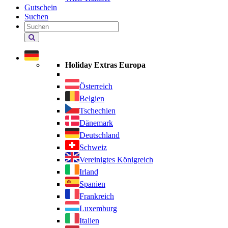
Gutschein
Suchen
Holiday
Extras
durchsuchen
Holiday Extras Europa
Österreich
Belgien
Tschechien
Dänemark
Deutschland
Schweiz
Vereinigtes Königreich
Irland
Spanien
Frankreich
Luxemburg
Italien