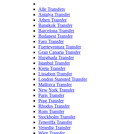
Alle Transfers
Antalya Transfer
Athen Transfer
Bangkok Transfer
Barcelona Transfer
Budapest Transfer
Faro Transfer
Fuerteventura Transfer
Gran Canaria Transfer
Hurghada Transfer
Istanbul Transfer
Kreta Transfer
Lissabon Transfer
London Stansted Transfer
Mallorca Transfer
New York Transfer
Paris Transfer
Prag Transfer
Rhodos Transfer
Rom Transfer
Stockholm Transfer
Teneriffa Transfer
Venedig Transfer
Wien Transfer