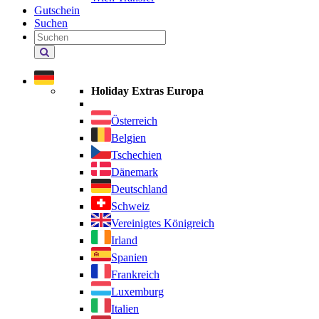
Gutschein
Suchen
Holiday
Extras
durchsuchen
Holiday Extras Europa
Österreich
Belgien
Tschechien
Dänemark
Deutschland
Schweiz
Vereinigtes Königreich
Irland
Spanien
Frankreich
Luxemburg
Italien