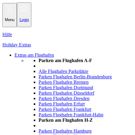
Toggle
navigation
Menu
Login
Hilfe
Holiday Extras
Extras am Flughafen
Parken am Flughafen A-F
Alle Flughafen Parkplätze
Parken Flughafen Berlin-Brandenburg
Parken Flughafen Bremen
Parken Flughafen Dortmund
Parken Flughafen Düsseldorf
Parken Flughafen Dresden
Parken Flughafen Erfurt
Parken Flughafen Frankfurt
Parken Flughafen Frankfurt-Hahn
Parken am Flughafen H-Z
Parken Flughafen Hamburg