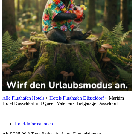
Alle Flughafen Hotels
>
Hotels Flughafen Düsseldorf
>
Maritim
Hotel Düsseldorf mit Queen Valetpark Tiefgarage Düsseldorf
Hotel-Informationen
Ab
€ 235,00 8 Tage Parken inkl.
pro Doppelzimmer.