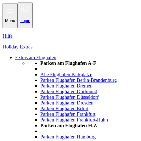
Toggle
navigation
Menu
Login
Hilfe
Holiday Extras
Extras am Flughafen
Parken am Flughafen A-F
Alle Flughafen Parkplätze
Parken Flughafen Berlin-Brandenburg
Parken Flughafen Bremen
Parken Flughafen Dortmund
Parken Flughafen Düsseldorf
Parken Flughafen Dresden
Parken Flughafen Erfurt
Parken Flughafen Frankfurt
Parken Flughafen Frankfurt-Hahn
Parken am Flughafen H-Z
Parken Flughafen Hamburg