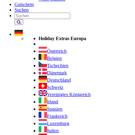
Gutschein
Suchen
Holiday
Extras
durchsuchen
Holiday Extras Europa
Österreich
Belgien
Tschechien
Dänemark
Deutschland
Schweiz
Vereinigtes Königreich
Irland
Spanien
Frankreich
Luxemburg
Italien