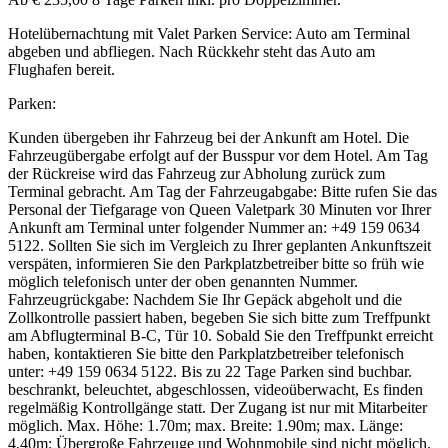
Hotelübernachtung mit Valet Parken Service: Auto am Terminal
abgeben und abfliegen. Nach Rückkehr steht das Auto am
Flughafen bereit.
Parken:
Kunden übergeben ihr Fahrzeug bei der Ankunft am Hotel. Die
Fahrzeugübergabe erfolgt auf der Busspur vor dem Hotel. Am Tag
der Rückreise wird das Fahrzeug zur Abholung zurück zum
Terminal gebracht. Am Tag der Fahrzeugabgabe: Bitte rufen Sie das
Personal der Tiefgarage von Queen Valetpark 30 Minuten vor Ihrer
Ankunft am Terminal unter folgender Nummer an: +49 159 0634
5122. Sollten Sie sich im Vergleich zu Ihrer geplanten Ankunftszeit
verspäten, informieren Sie den Parkplatzbetreiber bitte so früh wie
möglich telefonisch unter der oben genannten Nummer.
Fahrzeugrückgabe: Nachdem Sie Ihr Gepäck abgeholt und die
Zollkontrolle passiert haben, begeben Sie sich bitte zum Treffpunkt
am Abflugterminal B-C, Tür 10. Sobald Sie den Treffpunkt erreicht
haben, kontaktieren Sie bitte den Parkplatzbetreiber telefonisch
unter: +49 159 0634 5122. Bis zu 22 Tage Parken sind buchbar.
beschrankt, beleuchtet, abgeschlossen, videoüberwacht, Es finden
regelmäßig Kontrollgänge statt. Der Zugang ist nur mit Mitarbeiter
möglich. Max. Höhe: 1.70m; max. Breite: 1.90m; max. Länge:
4,40m; Übergroße Fahrzeuge und Wohnmobile sind nicht möglich.