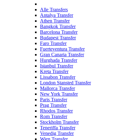
Alle Transfers
Antalya Transfer
Athen Transfer
Bangkok Transfer
Barcelona Transfer
Budapest Transfer
Faro Transfer
Fuerteventura Transfer
Gran Canaria Transfer
Hurghada Transfer
Istanbul Transfer
Kreta Transfer
Lissabon Transfer
London Stansted Transfer
Mallorca Transfer
New York Transfer
Paris Transfer
Prag Transfer
Rhodos Transfer
Rom Transfer
Stockholm Transfer
Teneriffa Transfer
Venedig Transfer
Wien Transfer