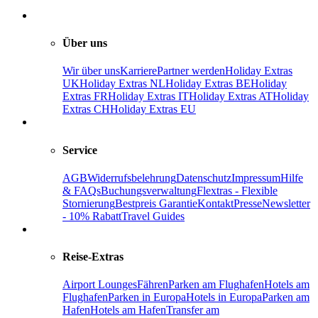
Über uns
Wir über uns
Karriere
Partner werden
Holiday Extras
UK
Holiday Extras NL
Holiday Extras BE
Holiday
Extras FR
Holiday Extras IT
Holiday Extras AT
Holiday
Extras CH
Holiday Extras EU
Service
AGB
Widerrufsbelehrung
Datenschutz
Impressum
Hilfe
& FAQs
Buchungsverwaltung
Flextras - Flexible
Stornierung
Bestpreis Garantie
Kontakt
Presse
Newsletter
- 10% Rabatt
Travel Guides
Reise-Extras
Airport Lounges
Fähren
Parken am Flughafen
Hotels am
Flughafen
Parken in Europa
Hotels in Europa
Parken am
Hafen
Hotels am Hafen
Transfer am