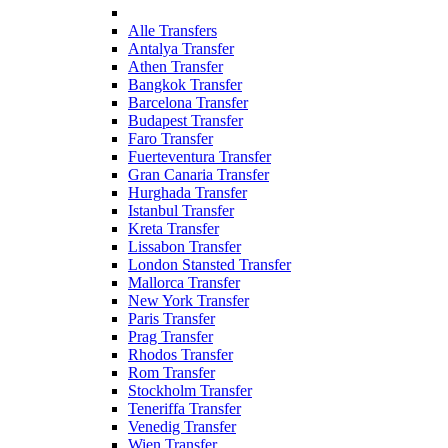
Alle Transfers
Antalya Transfer
Athen Transfer
Bangkok Transfer
Barcelona Transfer
Budapest Transfer
Faro Transfer
Fuerteventura Transfer
Gran Canaria Transfer
Hurghada Transfer
Istanbul Transfer
Kreta Transfer
Lissabon Transfer
London Stansted Transfer
Mallorca Transfer
New York Transfer
Paris Transfer
Prag Transfer
Rhodos Transfer
Rom Transfer
Stockholm Transfer
Teneriffa Transfer
Venedig Transfer
Wien Transfer