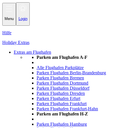
Toggle
navigation
Menu
Login
Hilfe
Holiday Extras
Extras am Flughafen
Parken am Flughafen A-F
Alle Flughafen Parkplätze
Parken Flughafen Berlin-Brandenburg
Parken Flughafen Bremen
Parken Flughafen Dortmund
Parken Flughafen Düsseldorf
Parken Flughafen Dresden
Parken Flughafen Erfurt
Parken Flughafen Frankfurt
Parken Flughafen Frankfurt-Hahn
Parken am Flughafen H-Z
Parken Flughafen Hamburg