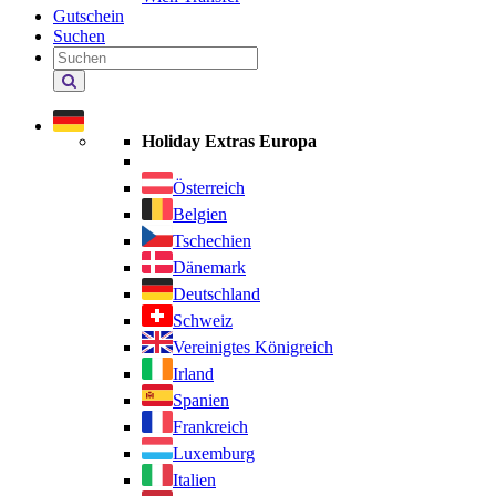
Gutschein
Suchen
Holiday
Extras
durchsuchen
Holiday Extras Europa
Österreich
Belgien
Tschechien
Dänemark
Deutschland
Schweiz
Vereinigtes Königreich
Irland
Spanien
Frankreich
Luxemburg
Italien