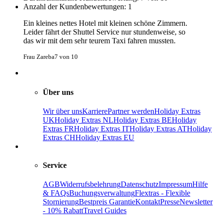
Anzahl der Kundenbewertungen: 1
Ein kleines nettes Hotel mit kleinen schöne Zimmern.
Leider fährt der Shuttel Service nur stundenweise, so
das wir mit dem sehr teurem Taxi fahren mussten.
Frau Zareba
7
von
10
Über uns
Wir über uns
Karriere
Partner werden
Holiday Extras
UK
Holiday Extras NL
Holiday Extras BE
Holiday
Extras FR
Holiday Extras IT
Holiday Extras AT
Holiday
Extras CH
Holiday Extras EU
Service
AGB
Widerrufsbelehrung
Datenschutz
Impressum
Hilfe
& FAQs
Buchungsverwaltung
Flextras - Flexible
Stornierung
Bestpreis Garantie
Kontakt
Presse
Newsletter
- 10% Rabatt
Travel Guides