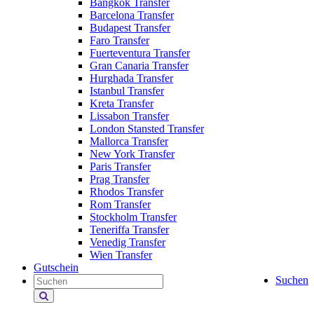
Bangkok Transfer
Barcelona Transfer
Budapest Transfer
Faro Transfer
Fuerteventura Transfer
Gran Canaria Transfer
Hurghada Transfer
Istanbul Transfer
Kreta Transfer
Lissabon Transfer
London Stansted Transfer
Mallorca Transfer
New York Transfer
Paris Transfer
Prag Transfer
Rhodos Transfer
Rom Transfer
Stockholm Transfer
Teneriffa Transfer
Venedig Transfer
Wien Transfer
Gutschein
Suchen
Holiday
Extras