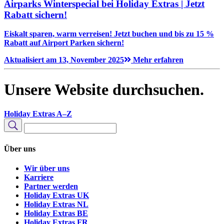
Airparks Winterspecial bei Holiday Extras | Jetzt
Rabatt sichern!
Eiskalt sparen, warm verreisen! Jetzt buchen und bis zu 15 %
Rabatt auf Airport Parken sichern!
Aktualisiert am 13, November 2025
Mehr erfahren
Unsere Website durchsuchen.
Holiday Extras A–Z
Unsere
Website
Suchen
durchsuchen
Über uns
Wir über uns
Karriere
Partner werden
Holiday Extras UK
Holiday Extras NL
Holiday Extras BE
Holiday Extras FR