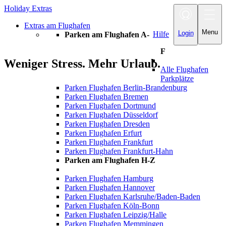
Holiday Extras
Toggle
navigation
Extras am Flughafen
Menu
Login
Hilfe
Parken am Flughafen A-
F
Weniger Stress. Mehr Urlaub.
Alle Flughafen
Parkplätze
Parken Flughafen Berlin-Brandenburg
Parken Flughafen Bremen
Parken Flughafen Dortmund
Parken Flughafen Düsseldorf
Parken Flughafen Dresden
Parken Flughafen Erfurt
Parken Flughafen Frankfurt
Parken Flughafen Frankfurt-Hahn
Parken am Flughafen H-Z
Parken Flughafen Hamburg
Parken Flughafen Hannover
Parken Flughafen Karlsruhe/Baden-Baden
Parken Flughafen Köln-Bonn
Parken Flughafen Leipzig/Halle
Parken Flughafen Memmingen