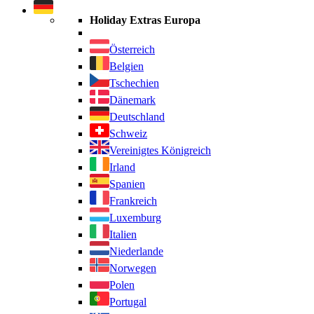
durchsuchen
Holiday Extras Europa
Österreich
Belgien
Tschechien
Dänemark
Deutschland
Schweiz
Vereinigtes Königreich
Irland
Spanien
Frankreich
Luxemburg
Italien
Niederlande
Norwegen
Polen
Portugal