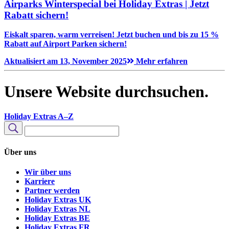
Airparks Winterspecial bei Holiday Extras | Jetzt
Rabatt sichern!
Eiskalt sparen, warm verreisen! Jetzt buchen und bis zu 15 %
Rabatt auf Airport Parken sichern!
Aktualisiert am 13, November 2025
Mehr erfahren
Unsere Website durchsuchen.
Holiday Extras A–Z
Unsere
Website
Suchen
durchsuchen
Über uns
Wir über uns
Karriere
Partner werden
Holiday Extras UK
Holiday Extras NL
Holiday Extras BE
Holiday Extras FR