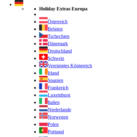
durchsuchen
Holiday Extras Europa
Österreich
Belgien
Tschechien
Dänemark
Deutschland
Schweiz
Vereinigtes Königreich
Irland
Spanien
Frankreich
Luxemburg
Italien
Niederlande
Norwegen
Polen
Portugal