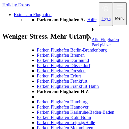
Holiday Extras
Toggle
navigation
Extras am Flughafen
Menu
Login
Hilfe
Parken am Flughafen A-
F
Weniger Stress. Mehr Urlaub.
Alle Flughafen
Parkplätze
Parken Flughafen Berlin-Brandenburg
Parken Flughafen Bremen
Parken Flughafen Dortmund
Parken Flughafen Düsseldorf
Parken Flughafen Dresden
Parken Flughafen Erfurt
Parken Flughafen Frankfurt
Parken Flughafen Frankfurt-Hahn
Parken am Flughafen H-Z
Parken Flughafen Hamburg
Parken Flughafen Hannover
Parken Flughafen Karlsruhe/Baden-Baden
Parken Flughafen Köln-Bonn
Parken Flughafen Leipzig/Halle
Parken Flughafen Memmingen