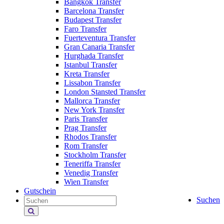
Bangkok Transfer
Barcelona Transfer
Budapest Transfer
Faro Transfer
Fuerteventura Transfer
Gran Canaria Transfer
Hurghada Transfer
Istanbul Transfer
Kreta Transfer
Lissabon Transfer
London Stansted Transfer
Mallorca Transfer
New York Transfer
Paris Transfer
Prag Transfer
Rhodos Transfer
Rom Transfer
Stockholm Transfer
Teneriffa Transfer
Venedig Transfer
Wien Transfer
Gutschein
Suchen
Holiday
Extras