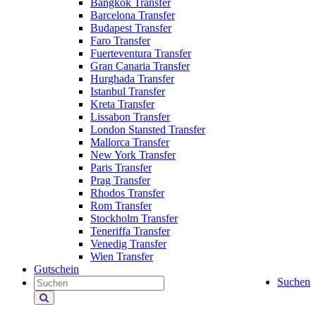
Bangkok Transfer
Barcelona Transfer
Budapest Transfer
Faro Transfer
Fuerteventura Transfer
Gran Canaria Transfer
Hurghada Transfer
Istanbul Transfer
Kreta Transfer
Lissabon Transfer
London Stansted Transfer
Mallorca Transfer
New York Transfer
Paris Transfer
Prag Transfer
Rhodos Transfer
Rom Transfer
Stockholm Transfer
Teneriffa Transfer
Venedig Transfer
Wien Transfer
Gutschein
Suchen
Holiday
Extras