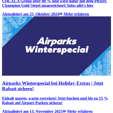
UHLALA Group über 80 % und wird dafür mit dem PRIDE
Champion Gold Siegel ausgezeichnet! Infos gibt's hier
Aktualisiert am 25, Oktober 2024
Mehr erfahren
Airparks Winterspecial bei Holiday Extras | Jetzt
Rabatt sichern!
Eiskalt sparen, warm verreisen! Jetzt buchen und bis zu 15 %
Rabatt auf Airport Parken sichern!
Aktualisiert am 13, November 2025
Mehr erfahren