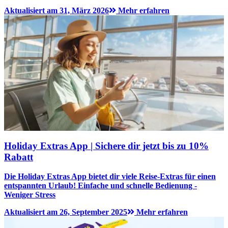
Aktualisiert am 31, März 2026
Mehr erfahren
Holiday Extras App | Sichere dir jetzt bis zu 10%
Rabatt
Die Holiday Extras App bietet dir viele Reise-Extras für einen
entspannten Urlaub! Einfache und schnelle Bedienung -
Weniger Stress
Aktualisiert am 26, September 2025
Mehr erfahren