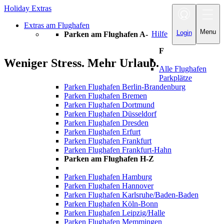
Holiday Extras
Toggle
navigation
Extras am Flughafen
Menu
Login
Hilfe
Parken am Flughafen A-
F
Weniger Stress. Mehr Urlaub.
Alle Flughafen
Parkplätze
Parken Flughafen Berlin-Brandenburg
Parken Flughafen Bremen
Parken Flughafen Dortmund
Parken Flughafen Düsseldorf
Parken Flughafen Dresden
Parken Flughafen Erfurt
Parken Flughafen Frankfurt
Parken Flughafen Frankfurt-Hahn
Parken am Flughafen H-Z
Parken Flughafen Hamburg
Parken Flughafen Hannover
Parken Flughafen Karlsruhe/Baden-Baden
Parken Flughafen Köln-Bonn
Parken Flughafen Leipzig/Halle
Parken Flughafen Memmingen