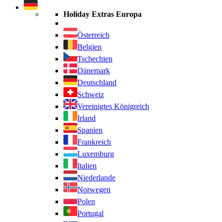
durchsuchen
Holiday Extras Europa
Österreich
Belgien
Tschechien
Dänemark
Deutschland
Schweiz
Vereinigtes Königreich
Irland
Spanien
Frankreich
Luxemburg
Italien
Niederlande
Norwegen
Polen
Portugal