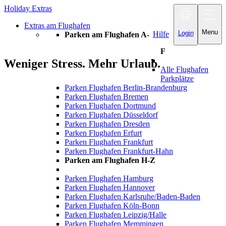
Holiday Extras
Toggle
navigation
Extras am Flughafen
Menu
Login
Hilfe
Parken am Flughafen A-
F
Weniger Stress. Mehr Urlaub.
Alle Flughafen
Parkplätze
Parken Flughafen Berlin-Brandenburg
Parken Flughafen Bremen
Parken Flughafen Dortmund
Parken Flughafen Düsseldorf
Parken Flughafen Dresden
Parken Flughafen Erfurt
Parken Flughafen Frankfurt
Parken Flughafen Frankfurt-Hahn
Parken am Flughafen H-Z
Parken Flughafen Hamburg
Parken Flughafen Hannover
Parken Flughafen Karlsruhe/Baden-Baden
Parken Flughafen Köln-Bonn
Parken Flughafen Leipzig/Halle
Parken Flughafen Memmingen