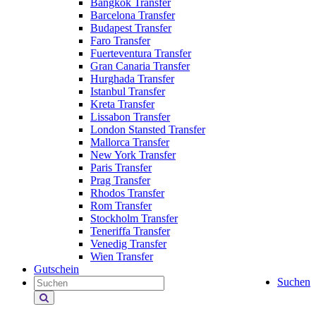
Bangkok Transfer
Barcelona Transfer
Budapest Transfer
Faro Transfer
Fuerteventura Transfer
Gran Canaria Transfer
Hurghada Transfer
Istanbul Transfer
Kreta Transfer
Lissabon Transfer
London Stansted Transfer
Mallorca Transfer
New York Transfer
Paris Transfer
Prag Transfer
Rhodos Transfer
Rom Transfer
Stockholm Transfer
Teneriffa Transfer
Venedig Transfer
Wien Transfer
Gutschein
Suchen
Holiday
Extras