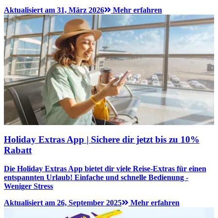
Aktualisiert am 31, März 2026
Mehr erfahren
Holiday Extras App | Sichere dir jetzt bis zu 10%
Rabatt
Die Holiday Extras App bietet dir viele Reise-Extras für einen
entspannten Urlaub! Einfache und schnelle Bedienung -
Weniger Stress
Aktualisiert am 26, September 2025
Mehr erfahren