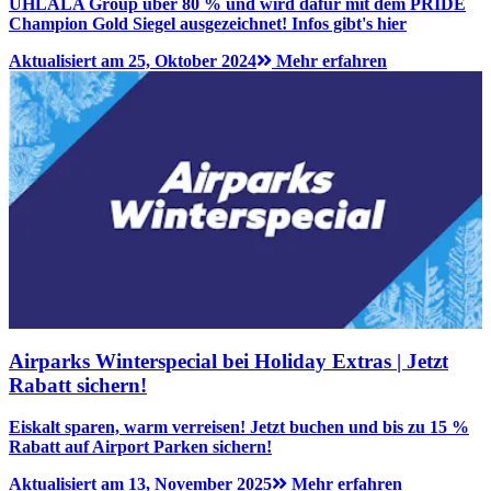
UHLALA Group über 80 % und wird dafür mit dem PRIDE
Champion Gold Siegel ausgezeichnet! Infos gibt's hier
Aktualisiert am 25, Oktober 2024
Mehr erfahren
Airparks Winterspecial bei Holiday Extras | Jetzt
Rabatt sichern!
Eiskalt sparen, warm verreisen! Jetzt buchen und bis zu 15 %
Rabatt auf Airport Parken sichern!
Aktualisiert am 13, November 2025
Mehr erfahren