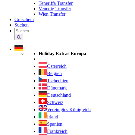
Teneriffa Transfer
Venedig Transfer
Wien Transfer
Gutschein
Suchen
Holiday
Extras
durchsuchen
Holiday Extras Europa
Österreich
Belgien
Tschechien
Dänemark
Deutschland
Schweiz
Vereinigtes Königreich
Irland
Spanien
Frankreich