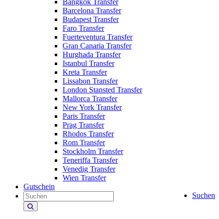
Bangkok Transfer
Barcelona Transfer
Budapest Transfer
Faro Transfer
Fuerteventura Transfer
Gran Canaria Transfer
Hurghada Transfer
Istanbul Transfer
Kreta Transfer
Lissabon Transfer
London Stansted Transfer
Mallorca Transfer
New York Transfer
Paris Transfer
Prag Transfer
Rhodos Transfer
Rom Transfer
Stockholm Transfer
Teneriffa Transfer
Venedig Transfer
Wien Transfer
Gutschein
Suchen
Holiday
Extras