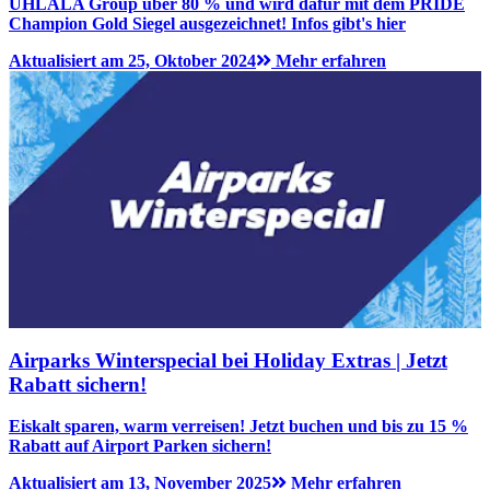
UHLALA Group über 80 % und wird dafür mit dem PRIDE
Champion Gold Siegel ausgezeichnet! Infos gibt's hier
Aktualisiert am 25, Oktober 2024
Mehr erfahren
Airparks Winterspecial bei Holiday Extras | Jetzt
Rabatt sichern!
Eiskalt sparen, warm verreisen! Jetzt buchen und bis zu 15 %
Rabatt auf Airport Parken sichern!
Aktualisiert am 13, November 2025
Mehr erfahren