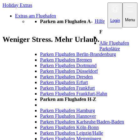
Holiday Extras
Toggle
navigation
Extras am Flughafen
Menu
Login
Hilfe
Parken am Flughafen A-
F
Weniger Stress. Mehr Urlaub.
Alle Flughafen
Parkplätze
Parken Flughafen Berlin-Brandenburg
Parken Flughafen Bremen
Parken Flughafen Dortmund
Parken Flughafen Düsseldorf
Parken Flughafen Dresden
Parken Flughafen Erfurt
Parken Flughafen Frankfurt
Parken Flughafen Frankfurt-Hahn
Parken am Flughafen H-Z
Parken Flughafen Hamburg
Parken Flughafen Hannover
Parken Flughafen Karlsruhe/Baden-Baden
Parken Flughafen Köln-Bonn
Parken Flughafen Leipzig/Halle
Parken Flughafen Memmingen