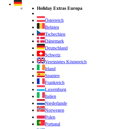
durchsuchen
Holiday Extras Europa
Österreich
Belgien
Tschechien
Dänemark
Deutschland
Schweiz
Vereinigtes Königreich
Irland
Spanien
Frankreich
Luxemburg
Italien
Niederlande
Norwegen
Polen
Portugal