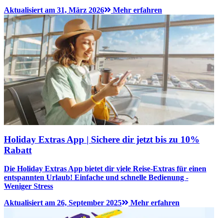
Aktualisiert am 31, März 2026
Mehr erfahren
Holiday Extras App | Sichere dir jetzt bis zu 10%
Rabatt
Die Holiday Extras App bietet dir viele Reise-Extras für einen
entspannten Urlaub! Einfache und schnelle Bedienung -
Weniger Stress
Aktualisiert am 26, September 2025
Mehr erfahren