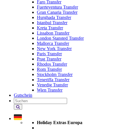
Faro Transfer
Fuerteventura Transfer
Gran Canaria Transfer
Hurghada Transfer
Istanbul Transfer
Kreta Transfer
Lissabon Transfer
London Stansted Transfer
Mallorca Transfer
New York Transfer
Paris Transfer
Prag Transfer
Rhodos Transfer
Rom Transfer
Stockholm Transfer
Teneriffa Transfer
Venedig Transfer
Wien Transfer
Gutschein
Holiday
Extras
durchsuchen
Holiday Extras Europa