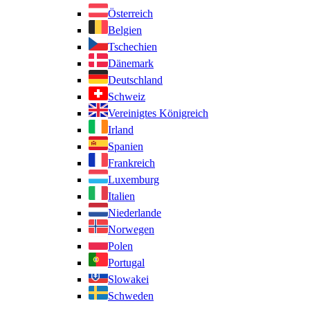
Österreich
Belgien
Tschechien
Dänemark
Deutschland
Schweiz
Vereinigtes Königreich
Irland
Spanien
Frankreich
Luxemburg
Italien
Niederlande
Norwegen
Polen
Portugal
Slowakei
Schweden