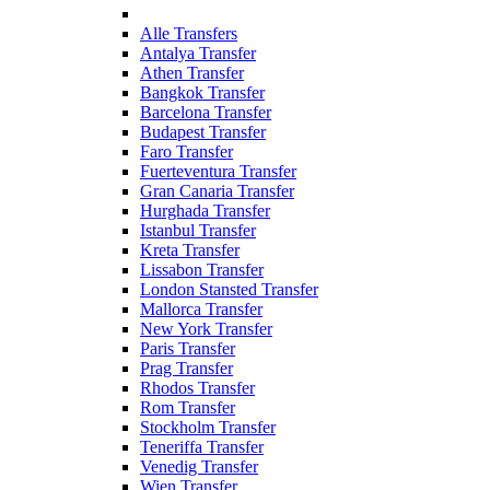
Alle Transfers
Antalya Transfer
Athen Transfer
Bangkok Transfer
Barcelona Transfer
Budapest Transfer
Faro Transfer
Fuerteventura Transfer
Gran Canaria Transfer
Hurghada Transfer
Istanbul Transfer
Kreta Transfer
Lissabon Transfer
London Stansted Transfer
Mallorca Transfer
New York Transfer
Paris Transfer
Prag Transfer
Rhodos Transfer
Rom Transfer
Stockholm Transfer
Teneriffa Transfer
Venedig Transfer
Wien Transfer