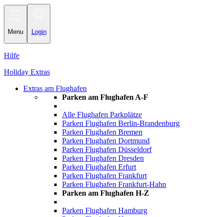
Toggle
navigation
Menu
Login
Hilfe
Holiday Extras
Extras am Flughafen
Parken am Flughafen A-F
Alle Flughafen Parkplätze
Parken Flughafen Berlin-Brandenburg
Parken Flughafen Bremen
Parken Flughafen Dortmund
Parken Flughafen Düsseldorf
Parken Flughafen Dresden
Parken Flughafen Erfurt
Parken Flughafen Frankfurt
Parken Flughafen Frankfurt-Hahn
Parken am Flughafen H-Z
Parken Flughafen Hamburg