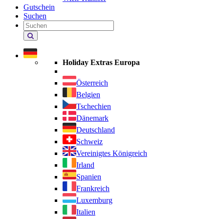
Gutschein
Suchen
Holiday
Extras
durchsuchen
Holiday Extras Europa
Österreich
Belgien
Tschechien
Dänemark
Deutschland
Schweiz
Vereinigtes Königreich
Irland
Spanien
Frankreich
Luxemburg
Italien