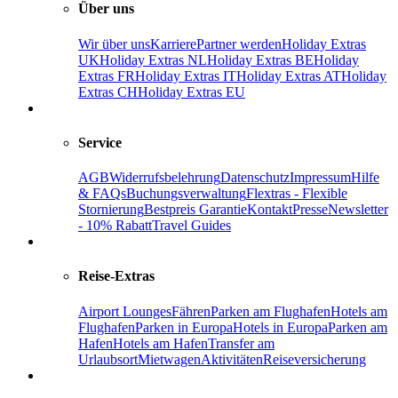
Über uns
Wir über uns
Karriere
Partner werden
Holiday Extras
UK
Holiday Extras NL
Holiday Extras BE
Holiday
Extras FR
Holiday Extras IT
Holiday Extras AT
Holiday
Extras CH
Holiday Extras EU
Service
AGB
Widerrufsbelehrung
Datenschutz
Impressum
Hilfe
& FAQs
Buchungsverwaltung
Flextras - Flexible
Stornierung
Bestpreis Garantie
Kontakt
Presse
Newsletter
- 10% Rabatt
Travel Guides
Reise-Extras
Airport Lounges
Fähren
Parken am Flughafen
Hotels am
Flughafen
Parken in Europa
Hotels in Europa
Parken am
Hafen
Hotels am Hafen
Transfer am
Urlaubsort
Mietwagen
Aktivitäten
Reiseversicherung